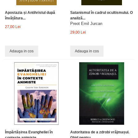
Apostazia și Antihristul după
Satanismul în cadrul ocultismului. O
învățătura...
analiză...
Preot Emil Jurcan
27,00 Lei
29,00 Lei
Adauga in cos
Adauga in cos
Împărtășirea Evangheliei în
Autoritatea de a zdrobi vrăjmașul.
contexte animiste
Ghid pentru...