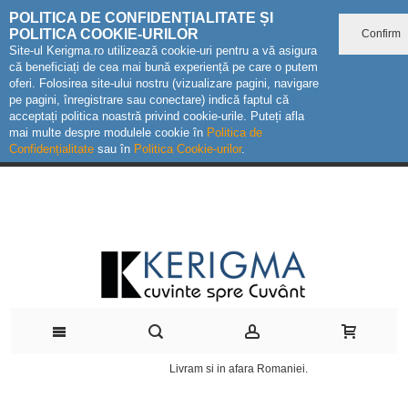
POLITICA DE CONFIDENȚIALITATE ȘI
POLITICA COOKIE-URILOR
Confirm
Site-ul Kerigma.ro utilizează cookie-uri pentru a vă asigura
că beneficiați de cea mai bună experiență pe care o putem
oferi. Folosirea site-ului nostru (vizualizare pagini, navigare
pe pagini, înregistrare sau conectare) indică faptul că
acceptați politica noastră privind cookie-urile. Puteți afla
mai multe despre modulele cookie în
Politica de
Confidențialitate
sau în
Politica Cookie-urilor
.
Livram si in afara Romaniei.