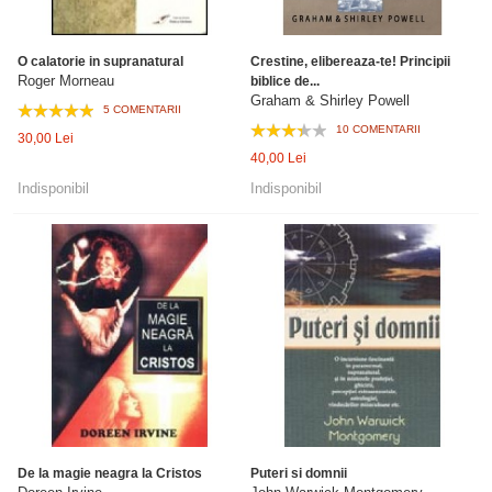
O calatorie in supranatural
Crestine, elibereaza-te! Principii
Roger Morneau
biblice de...
Graham & Shirley Powell
5 COMENTARII
10 COMENTARII
30,00 Lei
40,00 Lei
Indisponibil
Indisponibil
De la magie neagra la Cristos
Puteri si domnii