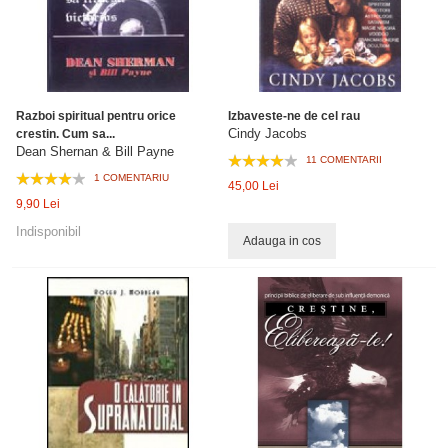
Razboi spiritual pentru orice
Izbaveste-ne de cel rau
Cindy Jacobs
crestin. Cum sa...
Dean Shernan & Bill Payne
11 COMENTARII
1 COMENTARIU
45,00 Lei
9,90 Lei
Indisponibil
Adauga in cos