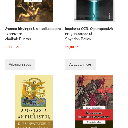
Vremea biruinței: Un studiu despre
Înșelarea OZN. O perspectivă
exorcizare
creştin-ortodoxă...
Vladimir Pustan
Spyridon Bailey
30,00 Lei
39,00 Lei
Adauga in cos
Adauga in cos