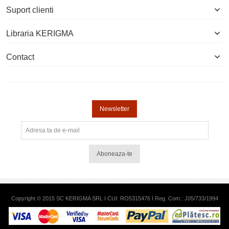
Suport clienti
Libraria KERIGMA
Contact
Newsletter
Aboneaza-te
Copyright © 2015 SC KERIGMA SRL I CUI: RO5315476 I Reg. Com.: J05/733/1994