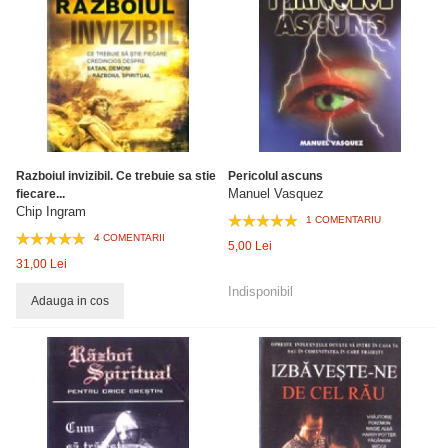
Razboiul invizibil. Ce trebuie sa stie
Pericolul ascuns
Manuel Vasquez
fiecare...
Chip Ingram
1 COMENTARIU
4 COMENTARII
5,00 Lei
31,00 Lei
Indisponibil
Adauga in cos