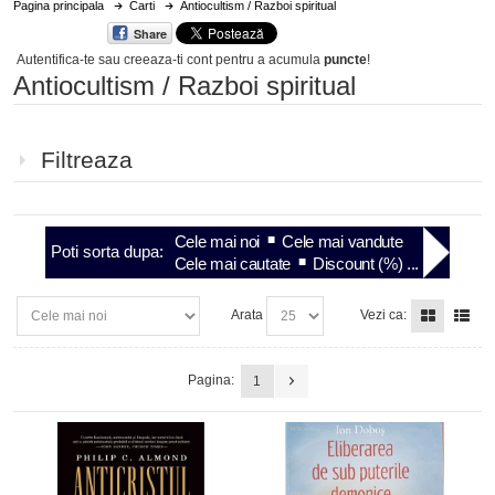
Pagina principala
Carti
Antiocultism / Razboi spiritual
Share
Autentifica-te sau creeaza-ti cont
pentru a acumula
puncte
!
Antiocultism / Razboi spiritual
Filtreaza
Cele mai noi
Cele mai vandute
Poti sorta dupa:
Cele mai cautate
Discount (%) ...
Arata
Vezi ca:
Pagina:
1