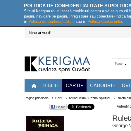
POLITICA DE CONFIDENȚIALITATE ȘI POLITIC
Site-ul Kerigma.ro utilizează cookie-uri pentru a vă asigura că 
pagini, navigare pe pagini, înregistrare sau conectare) indică fa
în
Politica de Confidențialitate
sau în
Politica Cookie-urilor
.
Bine ai venit!
Toate
BIBLII
CARTI
CADOURI
DV
Pagina principala
Carti
Antiocultism / Razboi spiritual
Ruleta psi
Autentifi
Share
Rulet
George 