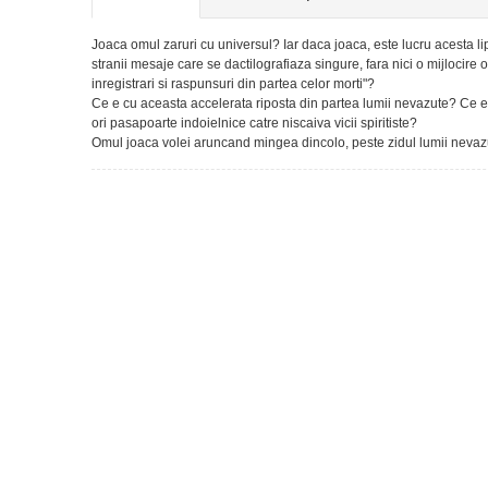
Joaca omul zaruri cu universul? Iar daca joaca, este lucru acesta li
stranii mesaje care se dactilografiaza singure, fara nici o mijloci
inregistrari si raspunsuri din partea celor morti"?
Ce e cu aceasta accelerata riposta din partea lumii nevazute? Ce 
ori pasapoarte indoielnice catre niscaiva vicii spiritiste?
Omul joaca volei aruncand mingea dincolo, peste zidul lumii nevazute