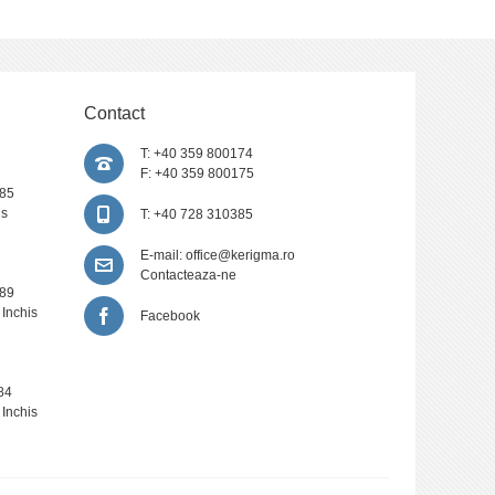
Contact
T: +40 359 800174
F: +40 359 800175
385
is
T: +40 728 310385
E-mail:
office@kerigma.ro
Contacteaza-ne
389
 Inchis
Facebook
84
 Inchis