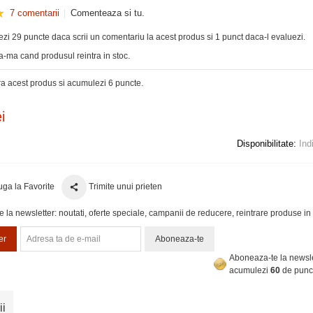
7 comentarii
Comenteaza si tu.
zi 29 puncte daca scrii un comentariu la acest produs si 1 punct daca-l evaluezi.
-ma cand produsul reintra in stoc.
 acest produs si acumulezi 6 puncte.
i
Disponibilitate:
Ind
ga la Favorite
Trimite unui prieten
la newsletter: noutati, oferte speciale, campanii de reducere, reintrare produse in 
er
Aboneaza-te
Aboneaza-te la newsle
acumulezi
60
de punc
ii