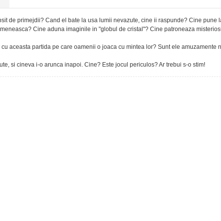
psit de primejdii? Cand el bate la usa lumii nevazute, cine ii raspunde? Cine pune l
re omeneasca? Cine aduna imaginile in "globul de cristal"? Cine patroneaza misterios
e cu aceasta partida pe care oamenii o joaca cu mintea lor? Sunt ele amuzamente 
, si cineva i-o arunca inapoi. Cine? Este jocul periculos? Ar trebui s-o stim!