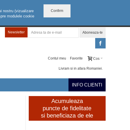
Confirm
i nostru (vizualizare
despre modulele cookie
Newsletter
Aboneaza-te
Contul meu
Favorite
Cos
Livram si in afara Romaniei.
INFO CLIENTI
Acumuleaza
puncte de fidelitate
si beneficiaza de ele