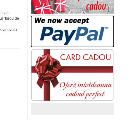
a cale
ul "birou de
nevinovate