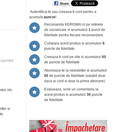
Share
Autentifica-te sau creeaza-ti cont
pentru a
acumula
puncte
!
Recomanda KERIGMA.ro pe retelele
de socializare si acumulezi
1
punct de
fidelitate pentru fiecare recomandare.
Cumpara acest produs si acumulezi
6
puncte de fidelitate.
Creeaza-ti cont pe site si acumulezi
60
isponibil
de puncte de fidelitate.
Aboneaza-te la newsletter si acumulezi
60
de puncte de fidelitate (valabil doar
daca ai cont si doar la prima abonare).
Evalueaza, scrie un comentariu la
stoc etc.
acest produs si acumulezi
30
puncte
de fidelitate.
tter si
te.