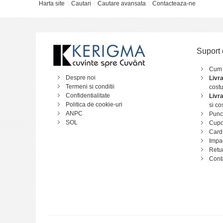
Harta site
Cautari
Cautare avansata
Contacteaza-ne
Suport 
Cum
Despre noi
Livr
Termeni si conditii
costu
Confidentialitate
Livr
Politica de cookie-uri
si co
ANPC
Punct
SOL
Cupo
Card
Impa
Retu
Cont