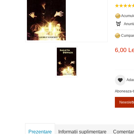
Acumule
Anunta
Cumpara
6,00 Le
Adau
Aboneaza-te 
Newslett
Prezentare
Informatii suplimentare
Comentar