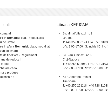
clienti
Libraria KERIGMA
 comand
Str. Mihai Viteazul nr. 2
are in Romania:
plata, modalitati si
Oradea
ri de livrare
T: +40 359 800174 I +40 728 310
are in afara Romaniei:
plata, modalitati
L-V: 9:00-17:00 I S: Inchis I D: Inch
sturi de livrare
e de fidelitate - Regulament
Str. Paul Chinezu nr. 8
ane de reduceri
Cluj-Napoca
 cadou
T: +40 264 593960 I +40 728 310
chetare cadou
L-V: 9:00-17:00 I S: 9:00-13:00 I D:
rnare produse
acteaza-ne
Str. Gheorghe Doja nr. 1
Timisoara
T: +40 256 221118 I +40 728 3103
L-V: 9:00-17:00 I S: 9:00-13:00 I D: