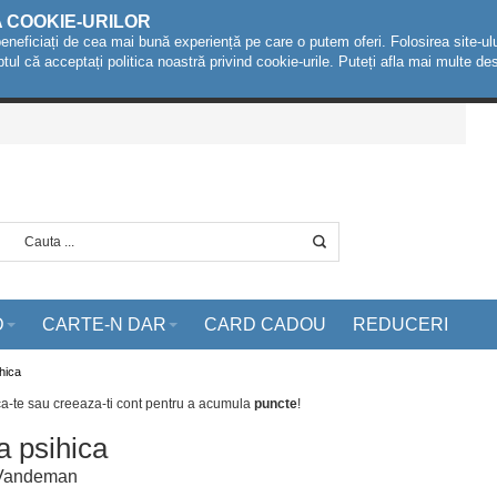
A COOKIE-URILOR
beneficiați de cea mai bună experiență pe care o putem oferi. Folosirea site-ulu
ptul că acceptați politica noastră privind cookie-urile. Puteți afla mai multe 
D
CARTE-N DAR
CARD CADOU
REDUCERI
hica
ca-te sau creeaza-ti cont
pentru a acumula
puncte
!
a psihica
Vandeman