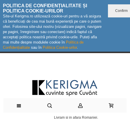
POLITICA DE CONFIDENȚIALITATE ȘI
POLITICA COOKIE-URILOR
Confirm
Site-ul Kerigma.ro utilizează cookie-uri pentru a vă asigura
că beneficiați de cea mai bună experiență pe care o putem
oferi. Folosirea site-ului nostru (vizualizare pagini, navigare
pe pagini, înregistrare sau conectare) indică faptul că
acceptați politica noastră privind cookie-urile. Puteți afla
mai multe despre modulele cookie în
Politica de
Confidențialitate
sau în
Politica Cookie-urilor
.
Livram si in afara Romaniei.