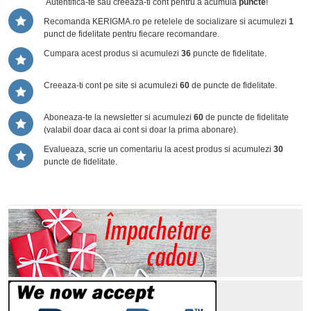
Autentifica-te sau creeaza-ti cont
pentru a acumula
puncte
!
Recomanda KERIGMA.ro pe retelele de socializare si acumulezi
1
punct de fidelitate pentru fiecare recomandare.
Cumpara acest produs si acumulezi
36
puncte de fidelitate.
Creeaza-ti cont pe site si acumulezi
60
de puncte de fidelitate.
Aboneaza-te la newsletter si acumulezi
60
de puncte de fidelitate
(valabil doar daca ai cont si doar la prima abonare).
Evalueaza, scrie un comentariu la acest produs si acumulezi
30
puncte de fidelitate.