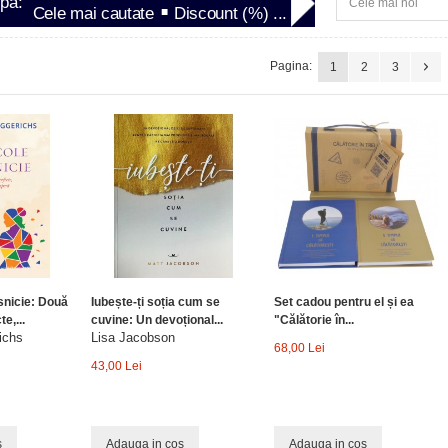
upa:
Cele mai cautate
Discount (%) ...
Pagina:
1
2
3
snicie: Două
Iubește-ți soția cum se
Set cadou pentru el și ea
e,...
cuvine: Un devoțional...
"Călătorie în...
ichs
Lisa Jacobson
68,00 Lei
43,00 Lei
s
Adauga in cos
Adauga in cos