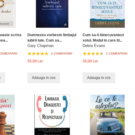
oaste scrisa
Dumnezeu vorbeste limbajul
Cum sa-ti binecuvantezi
ea...
iubirii tale. Cum sa...
sotul. Modul in care iti...
Gary Chapman
Debra Evans
COMENTARII
4 COMENTARII
2 COMENTARII
55,00 Lei
35,00 Lei
s
Adauga in cos
Adauga in cos