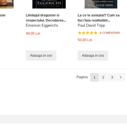
stei
Limbajul dragostei si
La ce te asteptai? Cum sa
respectului. Decodarea...
faci fata realitatilor...
Emerson Eggerichs
Paul David Tripp
8 COMENTARII
49,00 Lei
50,00 Lei
Adauga in cos
Adauga in cos
Pagina:
1
2
3