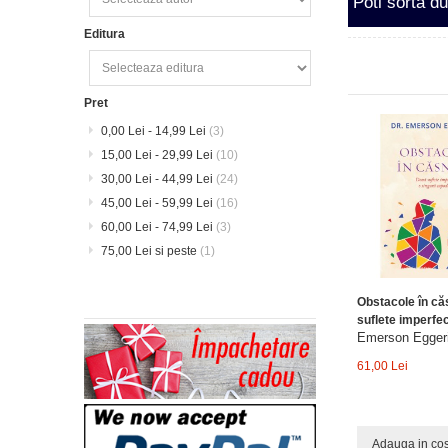
Poti sorta d
Editura
Pret
0,00 Lei
-
14,99 Lei
(3)
15,00 Lei
-
29,99 Lei
(10)
30,00 Lei
-
44,99 Lei
(24)
45,00 Lei
-
59,99 Lei
(16)
60,00 Lei
-
74,99 Lei
(3)
75,00 Lei
si peste
(1)
Obstacole în că
suflete imperfect
Emerson Egger
61,00 Lei
Adauga in co