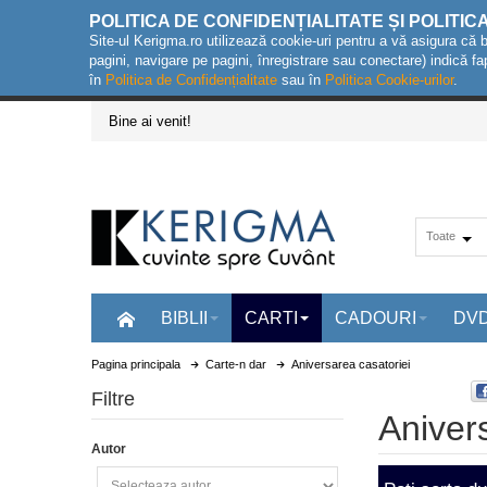
POLITICA DE CONFIDENȚIALITATE ȘI POLITIC
Site-ul Kerigma.ro utilizează cookie-uri pentru a vă asigura că 
pagini, navigare pe pagini, înregistrare sau conectare) indică fa
în
Politica de Confidențialitate
sau în
Politica Cookie-urilor
.
Bine ai venit!
Toate
BIBLII
CARTI
CADOURI
DV
Pagina principala
Carte-n dar
Aniversarea casatoriei
Filtre
Aniver
Autor