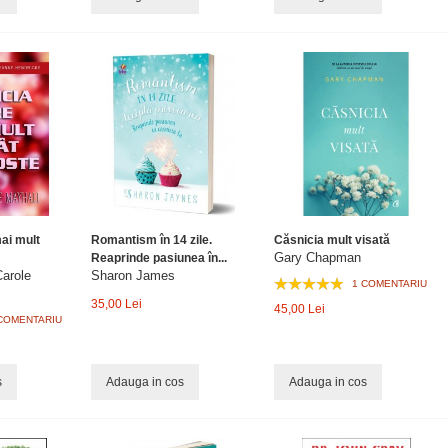
ai mult
Romantism în 14 zile.
Căsnicia mult visată
Gary Chapman
Reaprinde pasiunea în...
Carole
Sharon James
1 COMENTARIU
35,00 Lei
45,00 Lei
COMENTARIU
s
Adauga in cos
Adauga in cos