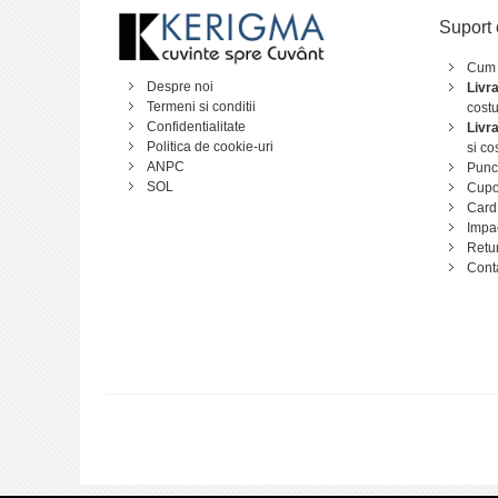
Suport 
Cum
Despre noi
Livr
Termeni si conditii
costu
Confidentialitate
Livr
Politica de cookie-uri
si co
ANPC
Punct
SOL
Cupo
Card
Impa
Retu
Cont