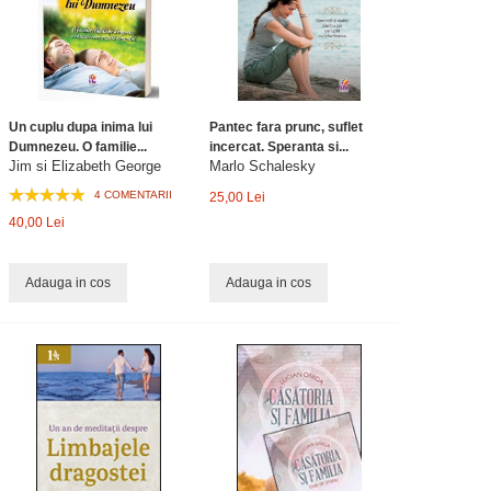
Un cuplu dupa inima lui
Pantec fara prunc, suflet
Dumnezeu. O familie...
incercat. Speranta si...
Jim si Elizabeth George
Marlo Schalesky
4 COMENTARII
25,00 Lei
40,00 Lei
Adauga in cos
Adauga in cos