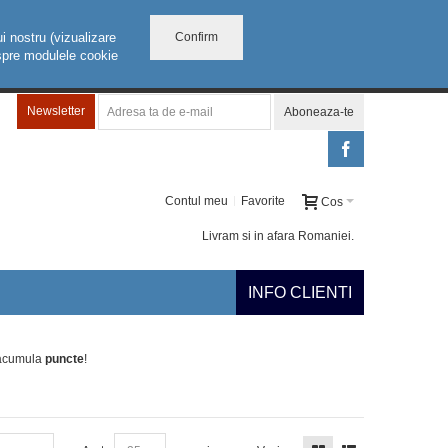
Confirm
i nostru (vizualizare
despre modulele cookie
Newsletter
Aboneaza-te
Contul meu
Favorite
Cos
Livram si in afara Romaniei.
INFO CLIENTI
 acumula
puncte
!