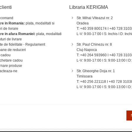
clienti
Libraria KERIGMA
 comand
Str. Mihai Viteazul nr. 2
are in Romania:
plata, modalitati si
Oradea
ri de livrare
T: +40 359 800174 I +40 728 310
are in afara Romaniei:
plata, modalitati
L-V: 9:00-17:00 I S: Inchis I D: Inch
sturi de livrare
e de fidelitate - Regulament
Str. Paul Chinezu nr. 8
ane de reduceri
Cluj-Napoca
 cadou
T: +40 264 593960 I +40 728 310
chetare cadou
L-V: 9:00-17:00 I S: 9:00-13:00 I D:
rnare produse
acteaza-ne
Str. Gheorghe Doja nr. 1
Timisoara
T: +40 256 221118 I +40 728 3103
L-V: 9:00-17:00 I S: 9:00-13:00 I D: