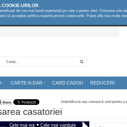
A COOKIE-URILOR
beneficiați de cea mai bună experiență pe care o putem oferi. Folosirea site-ulu
ptul că acceptați politica noastră privind cookie-urile. Puteți afla mai multe 
D
CARTE-N DAR
CARD CADOU
REDUCERI
Autentifica-te sau creeaza-ti cont
pentru a
Share
sarea casatoriei
Cele mai noi
Cele mai vandute