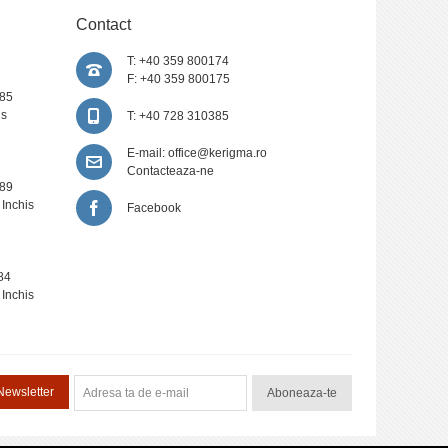
Contact
T: +40 359 800174
F: +40 359 800175
385
is
T: +40 728 310385
E-mail:
office@kerigma.ro
Contacteaza-ne
389
 Inchis
Facebook
84
 Inchis
Newsletter
Aboneaza-te