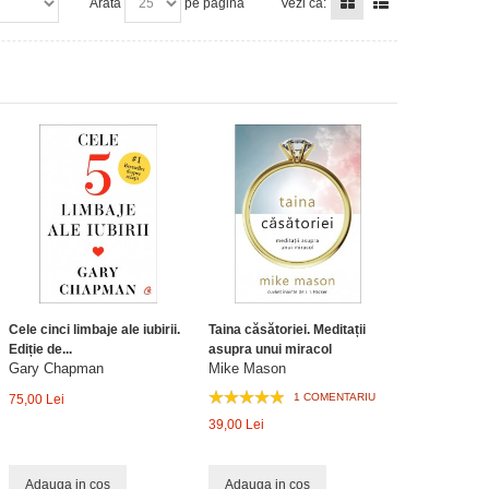
Arata
pe pagina
Vezi ca:
Cele cinci limbaje ale iubirii.
Taina căsătoriei. Meditații
Ediție de...
asupra unui miracol
Gary Chapman
Mike Mason
1 COMENTARIU
75,00 Lei
39,00 Lei
Adauga in cos
Adauga in cos