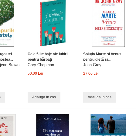
agostei.
Cele 5 limbaje ale iubirii
Soluția Marte și Venus
ostea...
pentru bărbați
pentru dietă și...
ejean Brown
Gary Chapman
John Gray
50,00 Lei
27,00 Lei
s
Adauga in cos
Adauga in cos