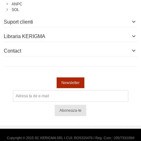
ANPC
SOL
Suport clienti
Libraria KERIGMA
Contact
Newsletter
Aboneaza-te
Copyright © 2015 SC KERIGMA SRL I CUI: RO5315476 I Reg. Com.: J05/733/1994