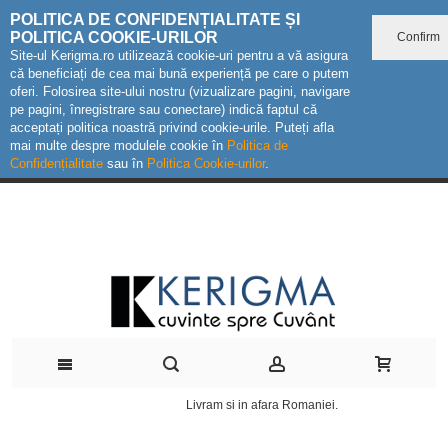
POLITICA DE CONFIDENȚIALITATE ȘI
POLITICA COOKIE-URILOR
Confirm
Site-ul Kerigma.ro utilizează cookie-uri pentru a vă asigura
că beneficiați de cea mai bună experiență pe care o putem
oferi. Folosirea site-ului nostru (vizualizare pagini, navigare
pe pagini, înregistrare sau conectare) indică faptul că
acceptați politica noastră privind cookie-urile. Puteți afla
mai multe despre modulele cookie în
Politica de
Confidențialitate
sau în
Politica Cookie-urilor
.
Livram si in afara Romaniei.