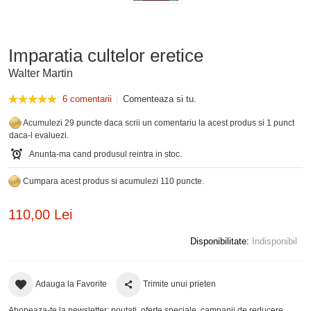
Imparatia cultelor eretice
Walter Martin
6 comentarii
Comenteaza si tu.
Acumulezi 29 puncte daca scrii un comentariu la acest produs si 1 punct
daca-l evaluezi.
Anunta-ma cand produsul reintra in stoc.
Cumpara acest produs si acumulezi 110 puncte.
110,00 Lei
Disponibilitate:
Indisponibil
Adauga la Favorite
Trimite unui prieten
Aboneaza-te la newsletter: noutati, oferte speciale, campanii de reducere,