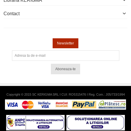
Libraria KERIGMA
Contact
Newsletter
Aboneaza-te
Copyright © 2015 SC KERIGMA SRL I CUI: RO5315476 I Reg. Com.: J05/733/1994