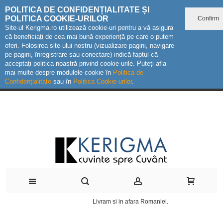
POLITICA DE CONFIDENȚIALITATE ȘI
POLITICA COOKIE-URILOR
Confirm
Site-ul Kerigma.ro utilizează cookie-uri pentru a vă asigura
că beneficiați de cea mai bună experiență pe care o putem
oferi. Folosirea site-ului nostru (vizualizare pagini, navigare
pe pagini, înregistrare sau conectare) indică faptul că
acceptați politica noastră privind cookie-urile. Puteți afla
mai multe despre modulele cookie în
Politica de
Confidențialitate
sau în
Politica Cookie-urilor
.
Livram si in afara Romaniei.