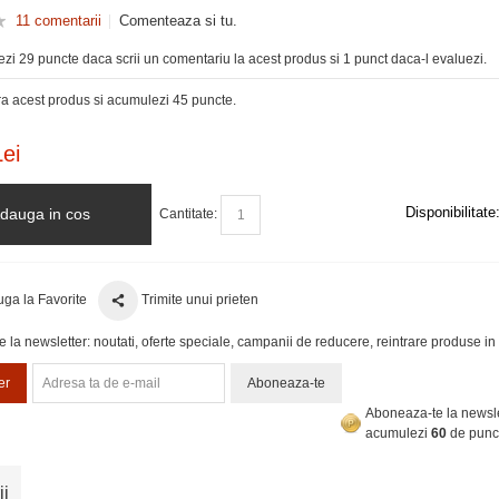
11 comentarii
Comenteaza si tu.
zi 29 puncte daca scrii un comentariu la acest produs si 1 punct daca-l evaluezi.
 acest produs si acumulezi 45 puncte.
ei
Disponibilitate
dauga in cos
Cantitate:
ga la Favorite
Trimite unui prieten
la newsletter: noutati, oferte speciale, campanii de reducere, reintrare produse in 
er
Aboneaza-te
Aboneaza-te la newsle
acumulezi
60
de punc
ii