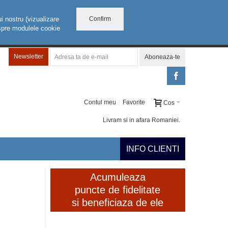
Confirm
i nostru (vizualizare
despre modulele cookie
Newsletter
Aboneaza-te
Contul meu
Favorite
Cos
Livram si in afara Romaniei.
INFO CLIENTI
Acumuleaza
puncte de fidelitate
si beneficiaza de ele