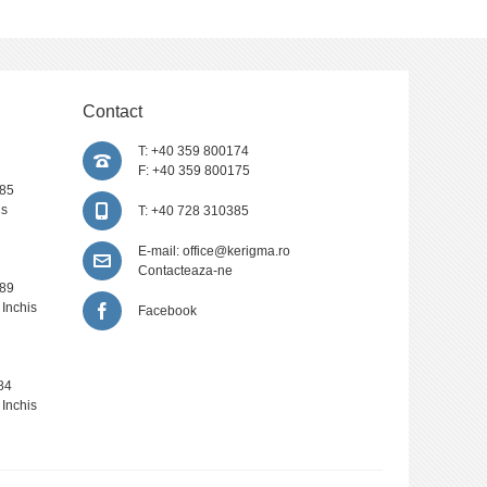
Contact
T: +40 359 800174
F: +40 359 800175
385
is
T: +40 728 310385
E-mail:
office@kerigma.ro
Contacteaza-ne
389
 Inchis
Facebook
84
 Inchis