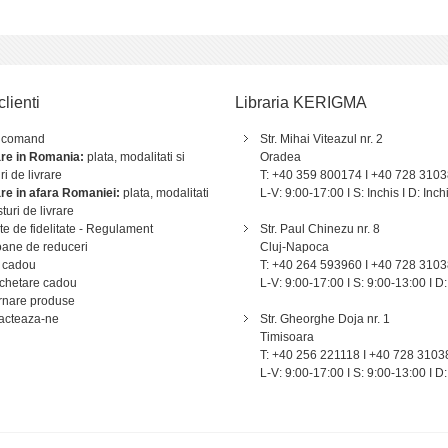
clienti
Libraria KERIGMA
 comand
Str. Mihai Viteazul nr. 2
are in Romania:
plata, modalitati si
Oradea
ri de livrare
T: +40 359 800174 I +40 728 310
are in afara Romaniei:
plata, modalitati
L-V: 9:00-17:00 I S: Inchis I D: Inch
sturi de livrare
e de fidelitate - Regulament
Str. Paul Chinezu nr. 8
ane de reduceri
Cluj-Napoca
 cadou
T: +40 264 593960 I +40 728 310
chetare cadou
L-V: 9:00-17:00 I S: 9:00-13:00 I D:
rnare produse
acteaza-ne
Str. Gheorghe Doja nr. 1
Timisoara
T: +40 256 221118 I +40 728 3103
L-V: 9:00-17:00 I S: 9:00-13:00 I D: