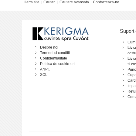
Harta site
Cautari
Cautare avansata
Contacteaza-ne
Suport 
Cum
Despre noi
Livr
Termeni si conditii
costu
Confidentialitate
Livr
Politica de cookie-uri
si co
ANPC
Punct
SOL
Cupo
Card
Impa
Retu
Cont