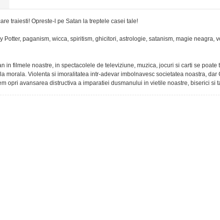
re traiesti! Opreste-l pe Satan la treptele casei tale!
y Potter, paganism, wicca, spiritism, ghicitori, astrologie, satanism, magie neagra, 
n in filmele noastre, in spectacolele de televiziune, muzica, jocuri si carti se poate
ciala morala. Violenta si imoralitatea intr-adevar imbolnavesc societatea noastra, dar
m opri avansarea distructiva a imparatiei dusmanului in vietile noastre, biserici si t