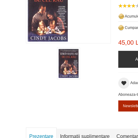
Acumule
Cumpara
45,00 L
A
Adau
Aboneaza-te 
Newslett
Prezentare
Informatii suplimentare
Comentar