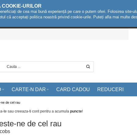
A COOKIE-URILOR
beneficiați de cea mai bună experiență pe care o putem oferi. Folosirea site-ulu
ptul că acceptați politica noastră privind cookie-urile. Puteți afla mai multe 
D
CARTE-N DAR
CARD CADOU
REDUCERI
-ne de cel rau
ca-te sau creeaza-ti cont
pentru a acumula
puncte
!
este-ne de cel rau
acobs