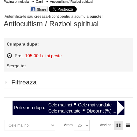
Pagina principala
Carti
Antiocultism / Razboi spiritual
Share
Autentifica-te sau creeaza-ti cont
pentru a acumula
puncte
!
Antiocultism / Razboi spiritual
Cumpara dupa:
Pret:
105,00 Lei si peste
Sterge
Sterge tot
acest
articol
Filtreaza
Cele mai noi
Cele mai vandute
Poti sorta dupa:
Cele mai cautate
Discount (%) ...
Arata
Vezi ca: