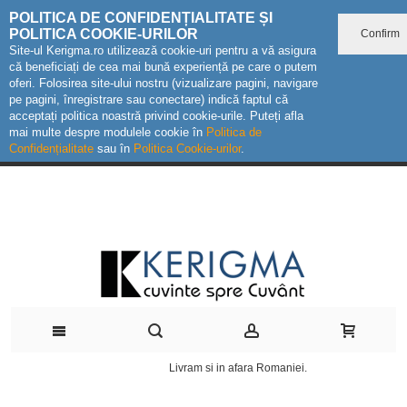
POLITICA DE CONFIDENȚIALITATE ȘI
POLITICA COOKIE-URILOR
Confirm
Site-ul Kerigma.ro utilizează cookie-uri pentru a vă asigura
că beneficiați de cea mai bună experiență pe care o putem
oferi. Folosirea site-ului nostru (vizualizare pagini, navigare
pe pagini, înregistrare sau conectare) indică faptul că
acceptați politica noastră privind cookie-urile. Puteți afla
mai multe despre modulele cookie în
Politica de
Confidențialitate
sau în
Politica Cookie-urilor
.
Livram si in afara Romaniei.