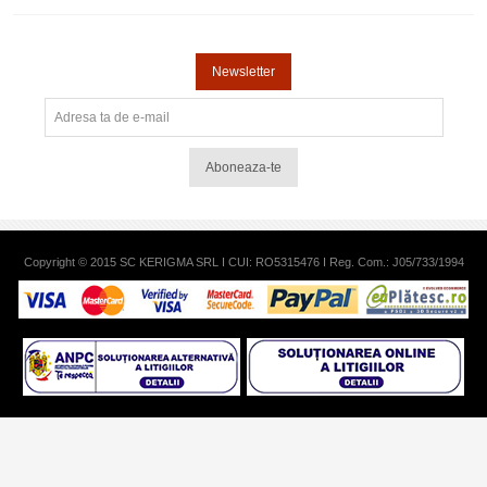
Newsletter
Aboneaza-te
Copyright © 2015 SC KERIGMA SRL I CUI: RO5315476 I Reg. Com.: J05/733/1994