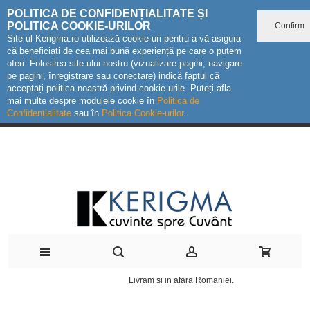
POLITICA DE CONFIDENȚIALITATE ȘI
POLITICA COOKIE-URILOR
Confirm
Site-ul Kerigma.ro utilizează cookie-uri pentru a vă asigura
că beneficiați de cea mai bună experiență pe care o putem
oferi. Folosirea site-ului nostru (vizualizare pagini, navigare
pe pagini, înregistrare sau conectare) indică faptul că
acceptați politica noastră privind cookie-urile. Puteți afla
mai multe despre modulele cookie în
Politica de
Confidențialitate
sau în
Politica Cookie-urilor
.
Livram si in afara Romaniei.