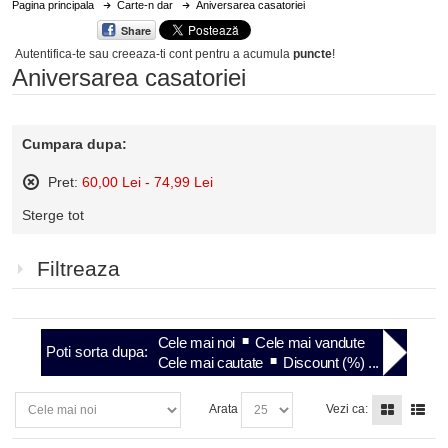
Pagina principala
Carte-n dar
Aniversarea casatoriei
Share
Autentifica-te sau creeaza-ti cont
pentru a acumula
puncte
!
Aniversarea casatoriei
Cumpara dupa:
Pret:
60,00 Lei - 74,99 Lei
Sterge
Sterge tot
acest
articol
Filtreaza
Cele mai noi
Cele mai vandute
Poti sorta dupa:
Cele mai cautate
Discount (%) ...
Arata
Vezi ca: