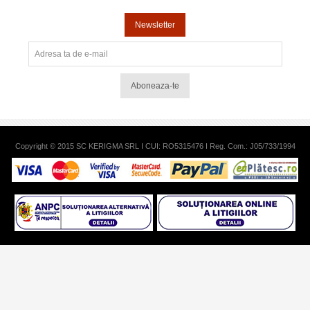
Newsletter
Aboneaza-te
Copyright © 2015 SC KERIGMA SRL I CUI: RO5315476 I Reg. Com.: J05/733/1994