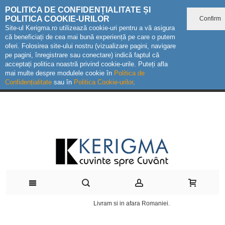
POLITICA DE CONFIDENȚIALITATE ȘI
POLITICA COOKIE-URILOR
Confirm
Site-ul Kerigma.ro utilizează cookie-uri pentru a vă asigura
că beneficiați de cea mai bună experiență pe care o putem
oferi. Folosirea site-ului nostru (vizualizare pagini, navigare
pe pagini, înregistrare sau conectare) indică faptul că
acceptați politica noastră privind cookie-urile. Puteți afla
mai multe despre modulele cookie în
Politica de
Confidențialitate
sau în
Politica Cookie-urilor
.
Livram si in afara Romaniei.