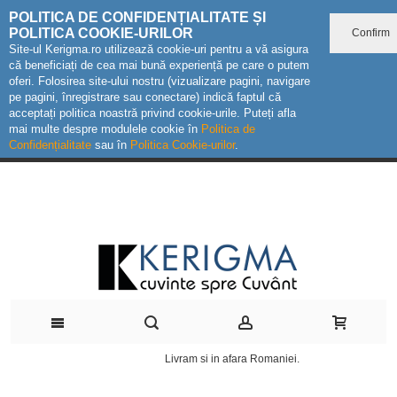
POLITICA DE CONFIDENȚIALITATE ȘI
POLITICA COOKIE-URILOR
Confirm
Site-ul Kerigma.ro utilizează cookie-uri pentru a vă asigura
că beneficiați de cea mai bună experiență pe care o putem
oferi. Folosirea site-ului nostru (vizualizare pagini, navigare
pe pagini, înregistrare sau conectare) indică faptul că
acceptați politica noastră privind cookie-urile. Puteți afla
mai multe despre modulele cookie în
Politica de
Confidențialitate
sau în
Politica Cookie-urilor
.
Livram si in afara Romaniei.