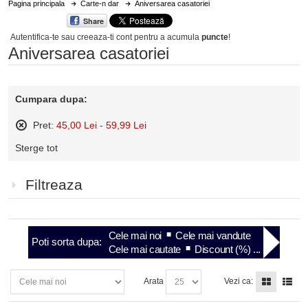
Pagina principala
Carte-n dar
Aniversarea casatoriei
Share
Autentifica-te sau creeaza-ti cont
pentru a acumula
puncte
!
Aniversarea casatoriei
Cumpara dupa:
Pret:
45,00 Lei - 59,99 Lei
Sterge
Sterge tot
acest
articol
Filtreaza
Cele mai noi
Cele mai vandute
Poti sorta dupa:
Cele mai cautate
Discount (%) ...
Arata
Vezi ca: