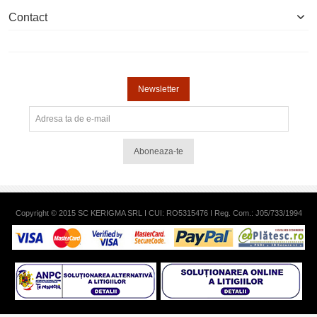
Contact
Newsletter
Aboneaza-te
Copyright © 2015 SC KERIGMA SRL I CUI: RO5315476 I Reg. Com.: J05/733/1994