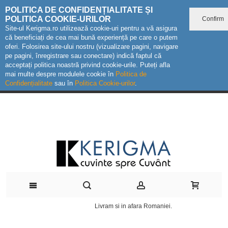
POLITICA DE CONFIDENȚIALITATE ȘI
POLITICA COOKIE-URILOR
Confirm
Site-ul Kerigma.ro utilizează cookie-uri pentru a vă asigura
că beneficiați de cea mai bună experiență pe care o putem
oferi. Folosirea site-ului nostru (vizualizare pagini, navigare
pe pagini, înregistrare sau conectare) indică faptul că
acceptați politica noastră privind cookie-urile. Puteți afla
mai multe despre modulele cookie în
Politica de
Confidențialitate
sau în
Politica Cookie-urilor
.
Livram si in afara Romaniei.