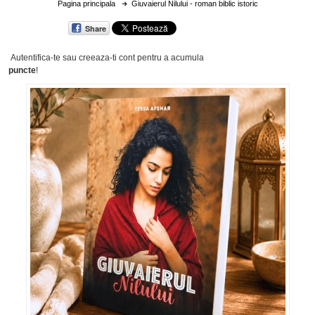
Pagina principala
Giuvaierul Nilului - roman biblic istoric
Share
Autentifica-te sau creeaza-ti cont
pentru a acumula
puncte
!