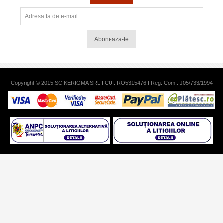
Aboneaza-te
Copyright © 2015 SC KERIGMA SRL I CUI: RO5315476 I Reg. Com.: J05/733/1994