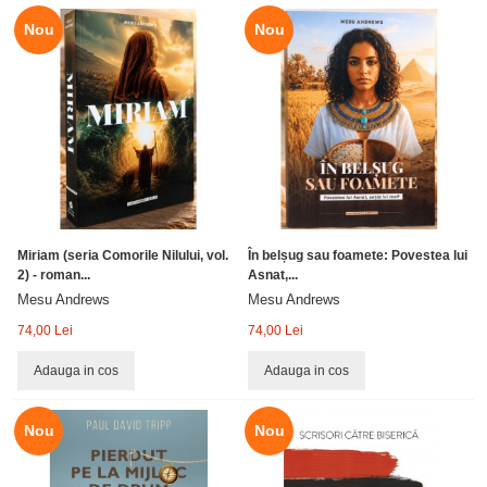
Nou
Nou
Miriam (seria Comorile Nilului, vol.
În belșug sau foamete: Povestea lui
2) - roman...
Asnat,...
Mesu Andrews
Mesu Andrews
74,00 Lei
74,00 Lei
Adauga in cos
Adauga in cos
Nou
Nou