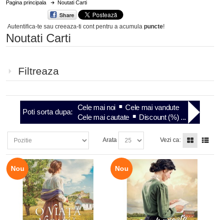
Pagina principala
Noutati Carti
Share
Autentifica-te sau creeaza-ti cont
pentru a acumula
puncte
!
Noutati Carti
Filtreaza
Cele mai noi
Cele mai vandute
Poti sorta dupa:
Cele mai cautate
Discount (%) ...
Arata
Vezi ca:
Nou
Nou