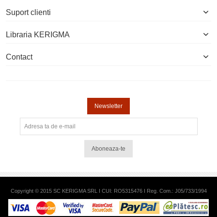
Suport clienti
Libraria KERIGMA
Contact
Newsletter
Aboneaza-te
Copyright © 2015 SC KERIGMA SRL I CUI: RO5315476 I Reg. Com.: J05/733/1994