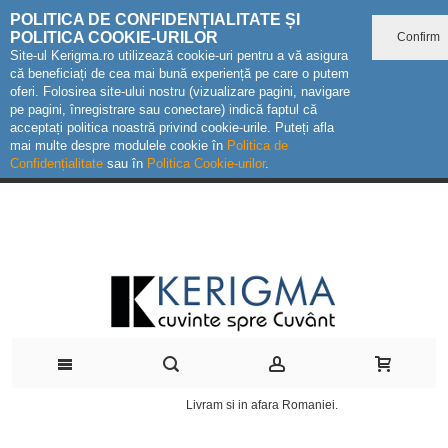
POLITICA DE CONFIDENȚIALITATE ȘI
POLITICA COOKIE-URILOR
Confirm
Site-ul Kerigma.ro utilizează cookie-uri pentru a vă asigura
că beneficiați de cea mai bună experiență pe care o putem
oferi. Folosirea site-ului nostru (vizualizare pagini, navigare
pe pagini, înregistrare sau conectare) indică faptul că
acceptați politica noastră privind cookie-urile. Puteți afla
mai multe despre modulele cookie în
Politica de
Confidențialitate
sau în
Politica Cookie-urilor
.
Livram si in afara Romaniei.