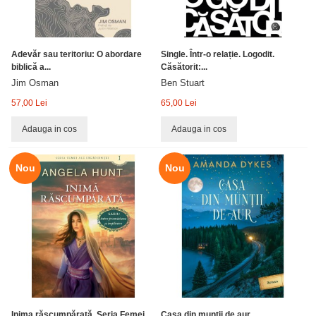
Adevăr sau teritoriu: O abordare
Single. Într-o relație. Logodit.
biblică a...
Căsătorit:...
Jim Osman
Ben Stuart
57,00 Lei
65,00 Lei
Adauga in cos
Adauga in cos
Nou
Nou
Inima răscumpărată. Seria Femei
Casa din munții de aur