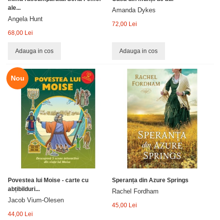
ale...
Amanda Dykes
Angela Hunt
72,00 Lei
68,00 Lei
Adauga in cos
Adauga in cos
Nou
Povestea lui Moise - carte cu
Speranța din Azure Springs
abțibilduri...
Rachel Fordham
Jacob Vium-Olesen
45,00 Lei
44,00 Lei