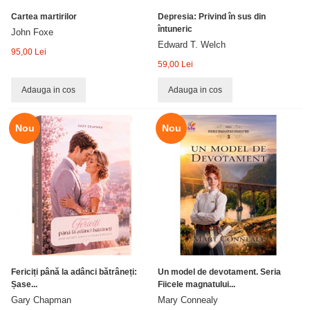
Cartea martirilor
Depresia: Privind în sus din
întuneric
John Foxe
Edward T. Welch
95,00 Lei
59,00 Lei
Adauga in cos
Adauga in cos
Nou
Nou
Fericiți până la adânci bătrâneți:
Un model de devotament. Seria
Șase...
Fiicele magnatului...
Gary Chapman
Mary Connealy