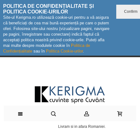
POLITICA DE CONFIDENȚIALITATE ȘI
POLITICA COOKIE-URILOR
Confirm
Site-ul Kerigma.ro utilizează cookie-uri pentru a vă asigura
că beneficiați de cea mai bună experiență pe care o putem
oferi. Folosirea site-ului nostru (vizualizare pagini, navigare
pe pagini, înregistrare sau conectare) indică faptul că
acceptați politica noastră privind cookie-urile. Puteți afla
mai multe despre modulele cookie în
Politica de
Confidențialitate
sau în
Politica Cookie-urilor
.
Livram si in afara Romaniei.