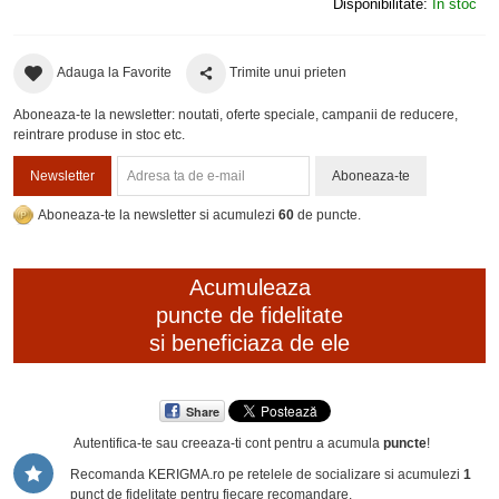
Disponibilitate:
In stoc
Adauga la Favorite
Trimite unui prieten
Aboneaza-te la newsletter: noutati, oferte speciale, campanii de reducere,
reintrare produse in stoc etc.
Newsletter
Aboneaza-te
Aboneaza-te la newsletter si acumulezi
60
de puncte.
Acumuleaza
puncte de fidelitate
si beneficiaza de ele
Share
Autentifica-te sau creeaza-ti cont
pentru a acumula
puncte
!
Recomanda KERIGMA.ro pe retelele de socializare si acumulezi
1
punct de fidelitate pentru fiecare recomandare.