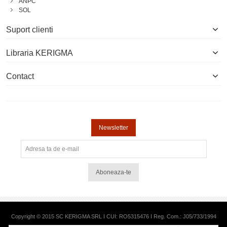
ANPC
SOL
Suport clienti
Libraria KERIGMA
Contact
Newsletter
Aboneaza-te
Copyright © 2015 SC KERIGMA SRL I CUI: RO5315476 I Reg. Com.: J05/733/1994