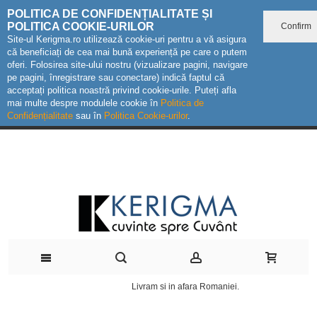
POLITICA DE CONFIDENȚIALITATE ȘI
POLITICA COOKIE-URILOR
Confirm
Site-ul Kerigma.ro utilizează cookie-uri pentru a vă asigura
că beneficiați de cea mai bună experiență pe care o putem
oferi. Folosirea site-ului nostru (vizualizare pagini, navigare
pe pagini, înregistrare sau conectare) indică faptul că
acceptați politica noastră privind cookie-urile. Puteți afla
mai multe despre modulele cookie în
Politica de
Confidențialitate
sau în
Politica Cookie-urilor
.
Livram si in afara Romaniei.