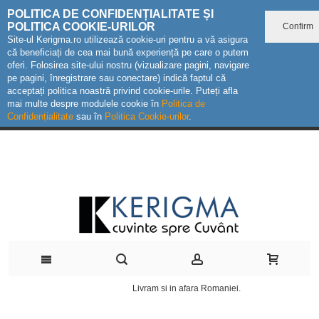
POLITICA DE CONFIDENȚIALITATE ȘI
POLITICA COOKIE-URILOR
Confirm
Site-ul Kerigma.ro utilizează cookie-uri pentru a vă asigura
că beneficiați de cea mai bună experiență pe care o putem
oferi. Folosirea site-ului nostru (vizualizare pagini, navigare
pe pagini, înregistrare sau conectare) indică faptul că
acceptați politica noastră privind cookie-urile. Puteți afla
mai multe despre modulele cookie în
Politica de
Confidențialitate
sau în
Politica Cookie-urilor
.
Livram si in afara Romaniei.