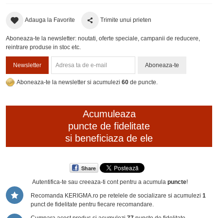
Adauga la Favorite
Trimite unui prieten
Aboneaza-te la newsletter: noutati, oferte speciale, campanii de reducere,
reintrare produse in stoc etc.
Newsletter
Aboneaza-te
Aboneaza-te la newsletter si acumulezi
60
de puncte.
Acumuleaza
puncte de fidelitate
si beneficiaza de ele
Share
Autentifica-te sau creeaza-ti cont
pentru a acumula
puncte
!
Recomanda KERIGMA.ro pe retelele de socializare si acumulezi
1
punct de fidelitate pentru fiecare recomandare.