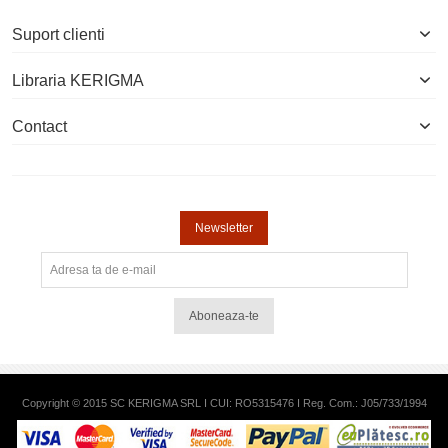
Suport clienti
Libraria KERIGMA
Contact
Newsletter
Aboneaza-te
Copyright © 2015 SC KERIGMA SRL I CUI: RO5315476 I Reg. Com.: J05/733/1994