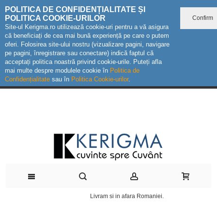
POLITICA DE CONFIDENȚIALITATE ȘI
POLITICA COOKIE-URILOR
Confirm
Site-ul Kerigma.ro utilizează cookie-uri pentru a vă asigura
că beneficiați de cea mai bună experiență pe care o putem
oferi. Folosirea site-ului nostru (vizualizare pagini, navigare
pe pagini, înregistrare sau conectare) indică faptul că
acceptați politica noastră privind cookie-urile. Puteți afla
mai multe despre modulele cookie în
Politica de
Confidențialitate
sau în
Politica Cookie-urilor
.
Livram si in afara Romaniei.