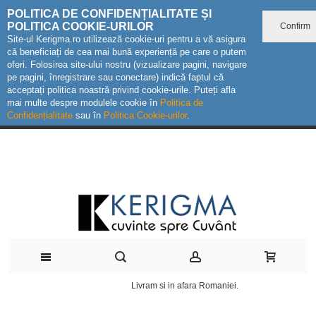
POLITICA DE CONFIDENȚIALITATE ȘI
POLITICA COOKIE-URILOR
Confirm
Site-ul Kerigma.ro utilizează cookie-uri pentru a vă asigura
că beneficiați de cea mai bună experiență pe care o putem
oferi. Folosirea site-ului nostru (vizualizare pagini, navigare
pe pagini, înregistrare sau conectare) indică faptul că
acceptați politica noastră privind cookie-urile. Puteți afla
mai multe despre modulele cookie în
Politica de
Confidențialitate
sau în
Politica Cookie-urilor
.
Livram si in afara Romaniei.