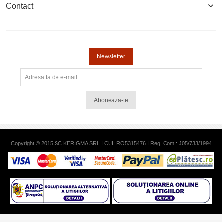
Contact
Newsletter
Aboneaza-te
Copyright © 2015 SC KERIGMA SRL I CUI: RO5315476 I Reg. Com.: J05/733/1994