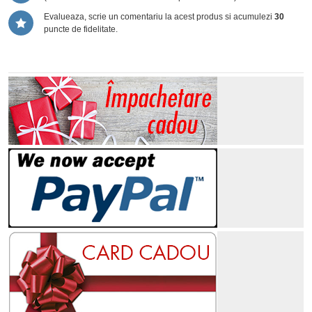
Evalueaza, scrie un comentariu la acest produs si acumulezi
30
puncte de fidelitate.