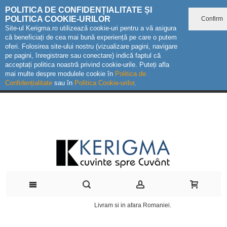
POLITICA DE CONFIDENȚIALITATE ȘI
POLITICA COOKIE-URILOR
Confirm
Site-ul Kerigma.ro utilizează cookie-uri pentru a vă asigura
că beneficiați de cea mai bună experiență pe care o putem
oferi. Folosirea site-ului nostru (vizualizare pagini, navigare
pe pagini, înregistrare sau conectare) indică faptul că
acceptați politica noastră privind cookie-urile. Puteți afla
mai multe despre modulele cookie în
Politica de
Confidențialitate
sau în
Politica Cookie-urilor
.
Livram si in afara Romaniei.