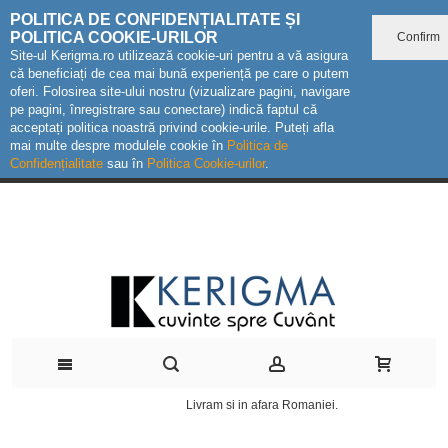
POLITICA DE CONFIDENȚIALITATE ȘI
POLITICA COOKIE-URILOR
Confirm
Site-ul Kerigma.ro utilizează cookie-uri pentru a vă asigura
că beneficiați de cea mai bună experiență pe care o putem
oferi. Folosirea site-ului nostru (vizualizare pagini, navigare
pe pagini, înregistrare sau conectare) indică faptul că
acceptați politica noastră privind cookie-urile. Puteți afla
mai multe despre modulele cookie în
Politica de
Confidențialitate
sau în
Politica Cookie-urilor
.
Livram si in afara Romaniei.