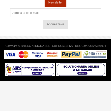
Newsletter
Aboneaza-te
Copyright © 2015 SC KERIGMA SRL I CUI: RO5315476 I Reg. Com.: J05/733/1994