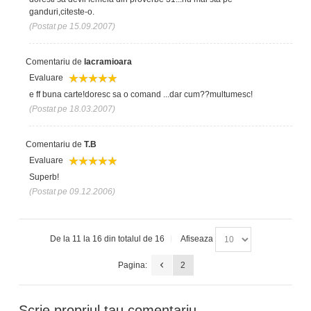
ganduri,citeste-o.
(Postat pe 15.09.2007)
Comentariu de
lacramioara
Evaluare
e ff buna carte!doresc sa o comand ...dar cum??multumesc!
(Postat pe 18.03.2007)
Comentariu de
T.B
Evaluare
Superb!
(Postat pe 09.12.2006)
De la 11 la 16 din totalul de 16
Afiseaza
Pagina:
2
Scrie propriul tau comentariu.