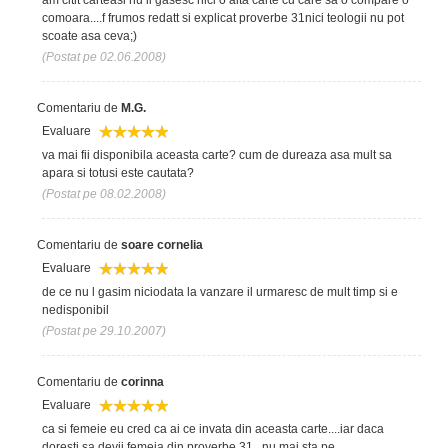
comoara....f frumos redatt si explicat proverbe 31nici teologii nu pot
scoate asa ceva;)
(Postat pe 02.06.2008)
Comentariu de
M.G.
Evaluare
va mai fii disponibila aceasta carte? cum de dureaza asa mult sa
apara si totusi este cautata?
(Postat pe 08.02.2008)
Comentariu de
soare cornelia
Evaluare
de ce nu l gasim niciodata la vanzare il urmaresc de mult timp si e
nedisponibil
(Postat pe 29.10.2007)
Comentariu de
corinna
Evaluare
ca si femeie eu cred ca ai ce invata din aceasta carte....iar daca
doresti sa devii femeia din proverbe 31...nu mai sta pe