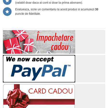
(valabil doar daca ai cont si doar la prima abonare).
Evalueaza, scrie un comentariu la acest produs si acumulezi
30
puncte de fidelitate.