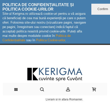
POLITICA DE CONFIDENȚIALITATE ȘI
POLITICA COOKIE-URILOR
Confirm
Site-ul Kerigma.ro utilizează cookie-uri pentru a vă asigura
că beneficiați de cea mai bună experiență pe care o putem
oferi. Folosirea site-ului nostru (vizualizare pagini, navigare
pe pagini, înregistrare sau conectare) indică faptul că
acceptați politica noastră privind cookie-urile. Puteți afla
mai multe despre modulele cookie în
Politica de
Confidențialitate
sau în
Politica Cookie-urilor
.
Livram si in afara Romaniei.