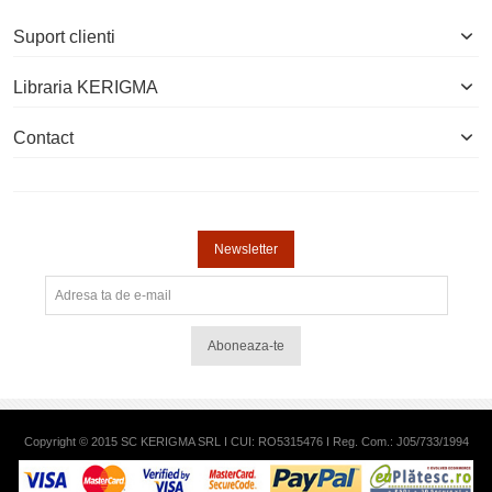
Suport clienti
Libraria KERIGMA
Contact
Newsletter
Aboneaza-te
Copyright © 2015 SC KERIGMA SRL I CUI: RO5315476 I Reg. Com.: J05/733/1994