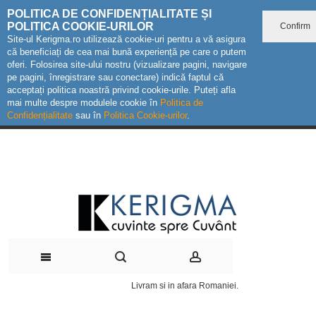
POLITICA DE CONFIDENȚIALITATE ȘI
POLITICA COOKIE-URILOR
Confirm
Site-ul Kerigma.ro utilizează cookie-uri pentru a vă asigura
că beneficiați de cea mai bună experiență pe care o putem
oferi. Folosirea site-ului nostru (vizualizare pagini, navigare
pe pagini, înregistrare sau conectare) indică faptul că
acceptați politica noastră privind cookie-urile. Puteți afla
mai multe despre modulele cookie în
Politica de
Confidențialitate
sau în
Politica Cookie-urilor
.
Livram si in afara Romaniei.