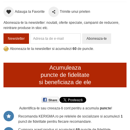
Adauga la Favorite
Trimite unui prieten
Aboneaza-te la newsletter: noutati, oferte speciale, campanii de reducere,
reintrare produse in stoc etc.
Newsletter
Aboneaza-te
Aboneaza-te la newsletter si acumulezi
60
de puncte.
Acumuleaza
puncte de fidelitate
si beneficiaza de ele
Share
Autentifica-te sau creeaza-ti cont
pentru a acumula
puncte
!
Recomanda KERIGMA.ro pe retelele de socializare si acumulezi
1
punct de fidelitate pentru fiecare recomandare.
Cumpara acest produs si acumulezi
69
puncte de fidelitate.