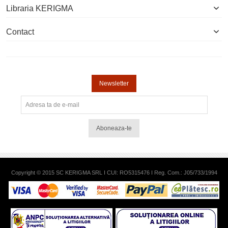
Libraria KERIGMA
Contact
Newsletter
Aboneaza-te
Copyright © 2015 SC KERIGMA SRL I CUI: RO5315476 I Reg. Com.: J05/733/1994