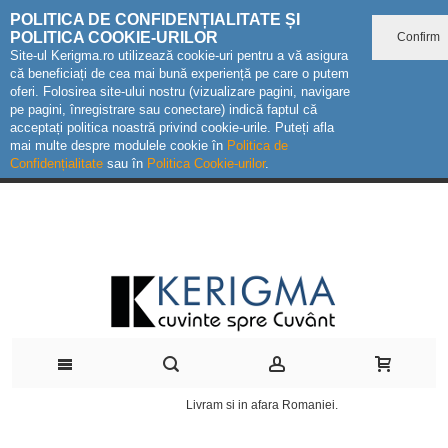
POLITICA DE CONFIDENȚIALITATE ȘI
POLITICA COOKIE-URILOR
Confirm
Site-ul Kerigma.ro utilizează cookie-uri pentru a vă asigura
că beneficiați de cea mai bună experiență pe care o putem
oferi. Folosirea site-ului nostru (vizualizare pagini, navigare
pe pagini, înregistrare sau conectare) indică faptul că
acceptați politica noastră privind cookie-urile. Puteți afla
mai multe despre modulele cookie în
Politica de
Confidențialitate
sau în
Politica Cookie-urilor
.
Livram si in afara Romaniei.