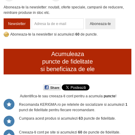
Aboneaza-te la newsletter: noutati, oferte speciale, campanii de reducere,
reintrare produse in stoc etc.
Newsletter
Aboneaza-te
Aboneaza-te la newsletter si acumulezi
60
de puncte.
Acumuleaza
puncte de fidelitate
si beneficiaza de ele
Share
Autentifica-te sau creeaza-ti cont
pentru a acumula
puncte
!
Recomanda KERIGMA.ro pe retelele de socializare si acumulezi
1
punct de fidelitate pentru fiecare recomandare.
Cumpara acest produs si acumulezi
63
puncte de fidelitate.
Creeaza-ti cont pe site si acumulezi
60
de puncte de fidelitate.