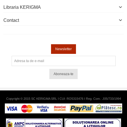
Libraria KERIGMA
Contact
Newsletter
Aboneaza-te
Copyright © 2015 SC KERIGMA SRL I CUI: RO5315476 I Reg. Com.: J05/733/1994