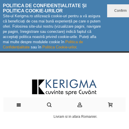
POLITICA DE CONFIDENȚIALITATE ȘI
POLITICA COOKIE-URILOR
Confirm
Site-ul Kerigma.ro utilizează cookie-uri pentru a vă asigura
că beneficiați de cea mai bună experiență pe care o putem
oferi. Folosirea site-ului nostru (vizualizare pagini, navigare
pe pagini, înregistrare sau conectare) indică faptul că
acceptați politica noastră privind cookie-urile. Puteți afla
mai multe despre modulele cookie în
Politica de
Confidențialitate
sau în
Politica Cookie-urilor
.
Livram si in afara Romaniei.