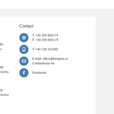
Contact
T: +40 359 800174
F: +40 359 800175
385
is
T: +40 728 310385
E-mail:
office@kerigma.ro
Contacteaza-ne
389
 Inchis
Facebook
84
 Inchis