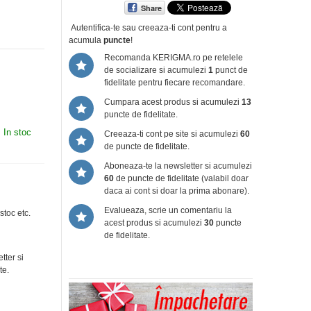
Share
Autentifica-te sau creeaza-ti cont
pentru a
acumula
puncte
!
Recomanda KERIGMA.ro pe retelele
de socializare si acumulezi
1
punct de
fidelitate pentru fiecare recomandare.
Cumpara acest produs si acumulezi
13
puncte de fidelitate.
:
In stoc
Creeaza-ti cont pe site si acumulezi
60
de puncte de fidelitate.
Aboneaza-te la newsletter si acumulezi
60
de puncte de fidelitate (valabil doar
daca ai cont si doar la prima abonare).
Evalueaza, scrie un comentariu la
stoc etc.
acest produs si acumulezi
30
puncte
de fidelitate.
tter si
te.