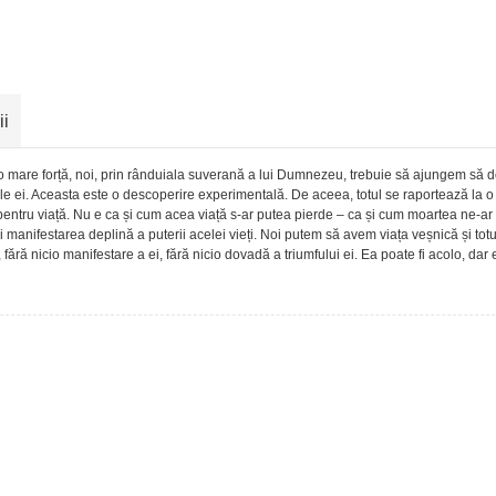
ii
 mare forță, noi, prin rânduiala suverană a lui Dumnezeu, trebuie să ajungem să 
ățile ei. Aceasta este o descoperire experimentală. De aceea, totul se raportează la o 
a pentru viață. Nu e ca și cum acea viață s-ar putea pierde – ca și cum moartea ne-ar
și manifestarea deplină a puterii acelei vieți. Noi putem să avem viața veșnică și tot
e, fără nicio manifestare a ei, fără nicio dovadă a triumfului ei. Ea poate fi acolo, dar 