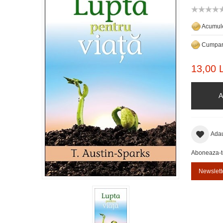
Acumule
Cumpara
13,00 L
A
Adau
Aboneaza-te 
Newslett