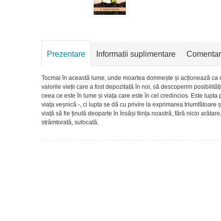
Prezentare
Informatii suplimentare
Comentar
Tocmai în această lume, unde moartea domnește și acționează ca o
valorile vieții care a fost depozitată în noi, să descoperim posibilit
ceea ce este în lume și viața care este în cel credincios. Este lupt
viața veșnică -, ci lupta se dă cu privire la exprimarea triumfătoare 
viață să fie ținută deoparte în însăși ființa noastră, fără nicio arătar
strâmtorată, sufocată.