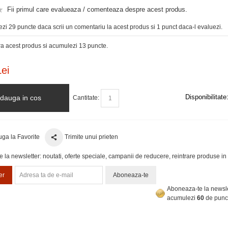
Fii primul care evalueaza / comenteaza despre acest produs.
zi 29 puncte daca scrii un comentariu la acest produs si 1 punct daca-l evaluezi.
 acest produs si acumulezi 13 puncte.
ei
Disponibilitate
dauga in cos
Cantitate:
ga la Favorite
Trimite unui prieten
la newsletter: noutati, oferte speciale, campanii de reducere, reintrare produse in 
er
Aboneaza-te
Aboneaza-te la newsle
acumulezi
60
de punc