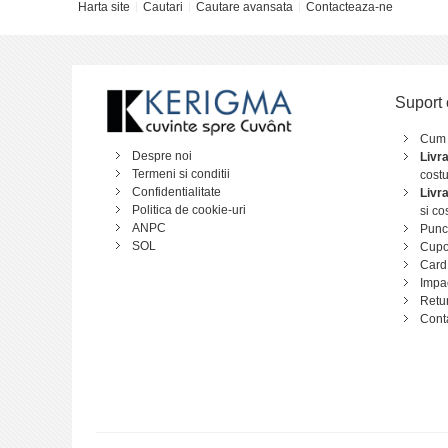
Harta site
Cautari
Cautare avansata
Contacteaza-ne
Suport 
Cum
Despre noi
Livr
Termeni si conditii
costu
Confidentialitate
Livr
Politica de cookie-uri
si co
ANPC
Punct
SOL
Cupo
Card
Impa
Retu
Cont