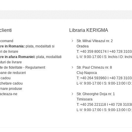
clienti
Libraria KERIGMA
 comand
Str. Mihai Viteazul nr. 2
are in Romania:
plata, modalitati si
Oradea
ri de livrare
T: +40 359 800174 I +40 728 310
are in afara Romaniei:
plata, modalitati
L-V: 9:00-17:00 I S: Inchis I D: Inch
sturi de livrare
e de fidelitate - Regulament
Str. Paul Chinezu nr. 8
ane de reduceri
Cluj-Napoca
 cadou
T: +40 264 593960 I +40 728 310
chetare cadou
L-V: 9:00-17:00 I S: 9:00-13:00 I D:
rnare produse
acteaza-ne
Str. Gheorghe Doja nr. 1
Timisoara
T: +40 256 221118 I +40 728 3103
L-V: 9:00-17:00 I S: 9:00-13:00 I D: