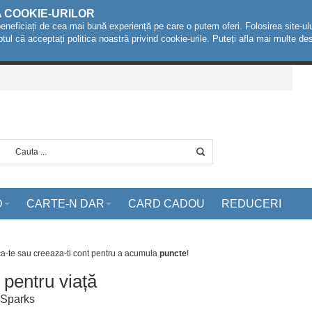
A COOKIE-URILOR
beneficiați de cea mai bună experiență pe care o putem oferi. Folosirea site-ulu
ptul că acceptați politica noastră privind cookie-urile. Puteți afla mai multe 
D
CARTE-N DAR
CARD CADOU
REDUCERI
ca-te sau creeaza-ti cont
pentru a acumula
puncte
!
 pentru viață
n Sparks