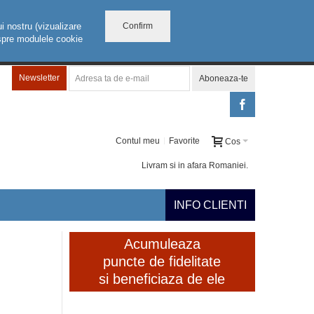
Confirm
i nostru (vizualizare
despre modulele cookie
Newsletter
Aboneaza-te
Contul meu
Favorite
Cos
Livram si in afara Romaniei.
INFO CLIENTI
Acumuleaza
puncte de fidelitate
si beneficiaza de ele