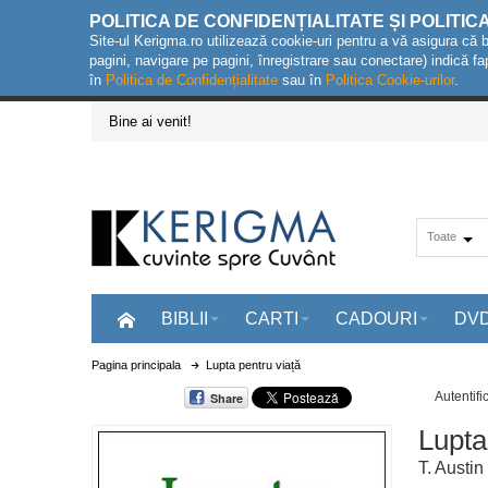
POLITICA DE CONFIDENȚIALITATE ȘI POLITIC
Site-ul Kerigma.ro utilizează cookie-uri pentru a vă asigura că 
pagini, navigare pe pagini, înregistrare sau conectare) indică fa
în
Politica de Confidențialitate
sau în
Politica Cookie-urilor
.
Bine ai venit!
Toate
BIBLII
CARTI
CADOURI
DV
Pagina principala
Lupta pentru viață
Autentifi
Share
Lupta
T. Austi