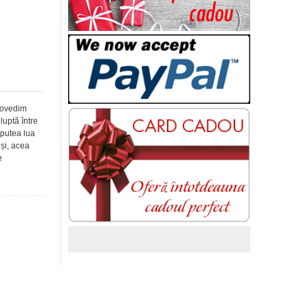
dovedim
luptă între
 putea lua
uși, acea
e