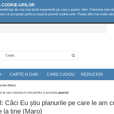
A COOKIE-URILOR
beneficiați de cea mai bună experiență pe care o putem oferi. Folosirea site-ulu
ptul că acceptați politica noastră privind cookie-urile. Puteți afla mai multe 
D
CARTE-N DAR
CARD CADOU
REDUCERI
la tine (Maro)
ca-te sau creeaza-ti cont
pentru a acumula
puncte
!
l: Căci Eu știu planurile pe care le am c
e la tine (Maro)