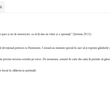
ii
e pace și nu de nenorocire, ca să îți dau un viitor și o speranță.” (Ieremia 29:11)
mpul devoțional petrecut cu Dumnezeu. Creează un moment special în care să-ți exprimi gândurile ș
itate previne trecerea cernelei pe verso. De asemenea, semnul de carte din satin îți permite să găseș
 însoți în călătoria ta spirituală.