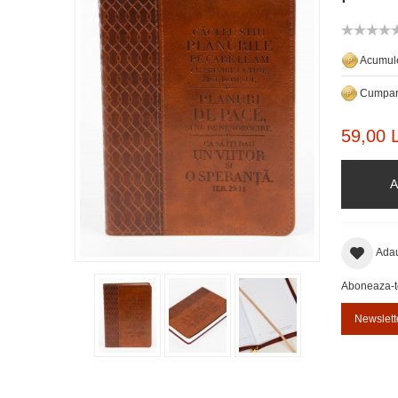
Acumule
Cumpara
59,00 L
A
Adau
Aboneaza-te 
Newslett