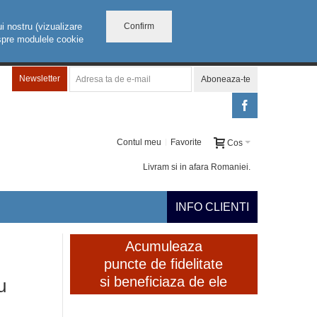
Confirm
i nostru (vizualizare
despre modulele cookie
Newsletter
Aboneaza-te
Contul meu
Favorite
Cos
Livram si in afara Romaniei.
INFO CLIENTI
Acumuleaza
puncte de fidelitate
si beneficiaza de ele
u