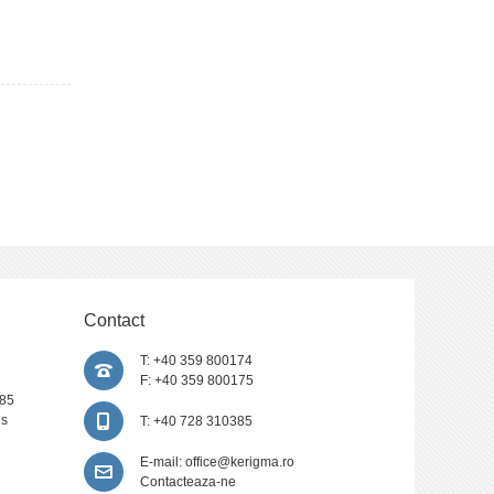
Contact
T: +40 359 800174
F: +40 359 800175
385
is
T: +40 728 310385
E-mail:
office@kerigma.ro
Contacteaza-ne