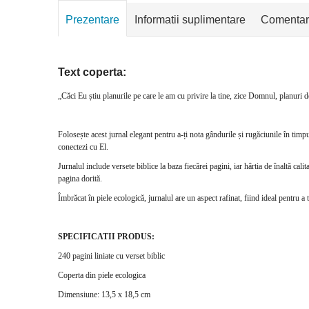
Prezentare
Informatii suplimentare
Comentar
Text coperta:
„Căci Eu știu planurile pe care le am cu privire la tine, zice Domnul, planuri d
Folosește acest jurnal elegant pentru a-ți nota gândurile și rugăciunile în ti
conectezi cu El.
Jurnalul include versete biblice la baza fiecărei pagini, iar hârtia de înaltă cal
pagina dorită.
Îmbrăcat în piele ecologică, jurnalul are un aspect rafinat, fiind ideal pentru a te
SPECIFICATII PRODUS:
240 pagini liniate cu verset biblic
Coperta din piele ecologica
Dimensiune: 13,5 x 18,5 cm