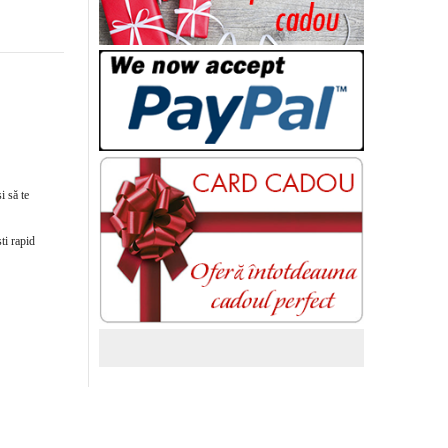
i să te
ti rapid