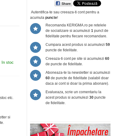
Share
Autentifica-te sau creeaza-ti cont
pentru a
acumula
puncte
!
Recomanda KERIGMA.ro pe retelele
de socializare si acumulezi
1
punct de
fidelitate pentru fiecare recomandare.
Cumpara acest produs si acumulezi
59
puncte de fidelitate.
Creeaza-ti cont pe site si acumulezi
60
:
In stoc
de puncte de fidelitate.
Aboneaza-te la newsletter si acumulezi
60
de puncte de fidelitate (valabil doar
daca ai cont si doar la prima abonare).
Evalueaza, scrie un comentariu la
acest produs si acumulezi
30
puncte
stoc etc.
de fidelitate.
tter si
te.