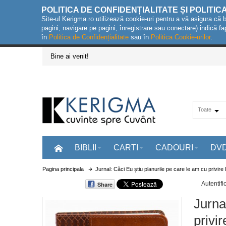
POLITICA DE CONFIDENȚIALITATE ȘI POLITIC
Site-ul Kerigma.ro utilizează cookie-uri pentru a vă asigura că 
pagini, navigare pe pagini, înregistrare sau conectare) indică fa
în
Politica de Confidențialitate
sau în
Politica Cookie-urilor
.
Bine ai venit!
Toate
BIBLII
CARTI
CADOURI
DV
Pagina principala
Jurnal: Căci Eu știu planurile pe care le am cu privire 
Autentifi
Share
Jurna
privir