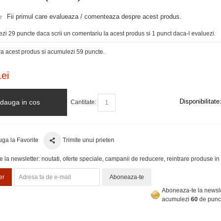
Fii primul care evalueaza / comenteaza despre acest produs.
zi 29 puncte daca scrii un comentariu la acest produs si 1 punct daca-l evaluezi.
 acest produs si acumulezi 59 puncte.
ei
Disponibilitate
dauga in cos
Cantitate:
ga la Favorite
Trimite unui prieten
la newsletter: noutati, oferte speciale, campanii de reducere, reintrare produse in 
er
Aboneaza-te
Aboneaza-te la newsle
acumulezi
60
de punc