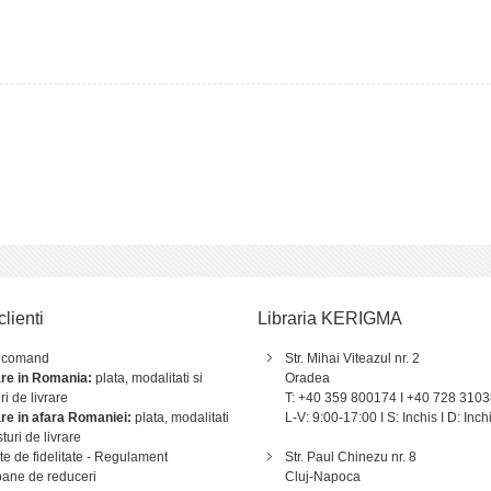
clienti
Libraria KERIGMA
 comand
Str. Mihai Viteazul nr. 2
are in Romania:
plata, modalitati si
Oradea
ri de livrare
T: +40 359 800174 I +40 728 310
are in afara Romaniei:
plata, modalitati
L-V: 9:00-17:00 I S: Inchis I D: Inch
sturi de livrare
e de fidelitate - Regulament
Str. Paul Chinezu nr. 8
ane de reduceri
Cluj-Napoca