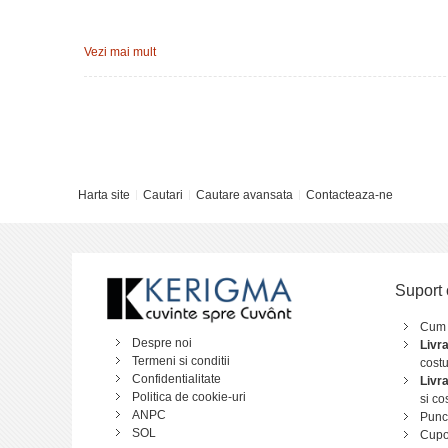
Numar pagini: 240
Vezi mai mult
Format:
13,5 x 18,5 cm
Material coperta:
Piele ecologica
Limba:
Romana
Harta site
Cautari
Cautare avansata
Contacteaza-ne
Suport 
Cum
Despre noi
Livr
Termeni si conditii
costu
Confidentialitate
Livr
Politica de cookie-uri
si co
ANPC
Punct
SOL
Cupo