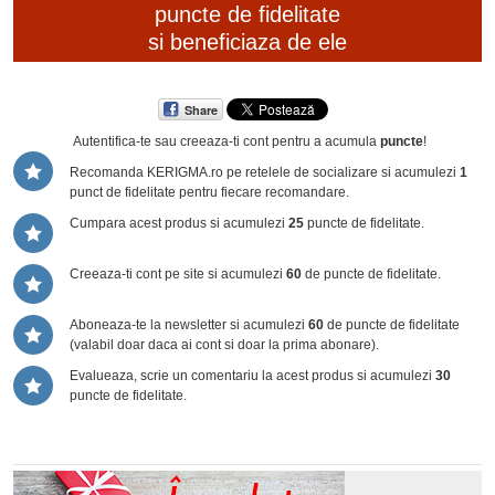
puncte de fidelitate
si beneficiaza de ele
Share
Autentifica-te sau creeaza-ti cont
pentru a acumula
puncte
!
Recomanda KERIGMA.ro pe retelele de socializare si acumulezi
1
punct de fidelitate pentru fiecare recomandare.
Cumpara acest produs si acumulezi
25
puncte de fidelitate.
Creeaza-ti cont pe site si acumulezi
60
de puncte de fidelitate.
Aboneaza-te la newsletter si acumulezi
60
de puncte de fidelitate
(valabil doar daca ai cont si doar la prima abonare).
Evalueaza, scrie un comentariu la acest produs si acumulezi
30
puncte de fidelitate.