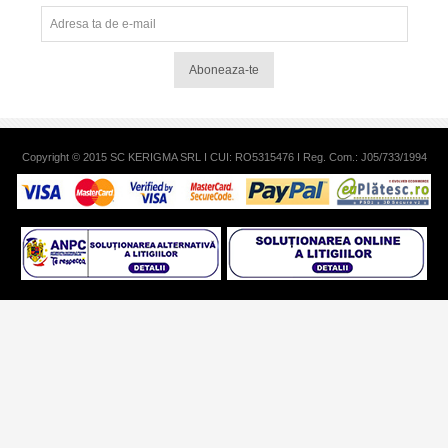
Aboneaza-te
Copyright © 2015 SC KERIGMA SRL I CUI: RO5315476 I Reg. Com.: J05/733/1994