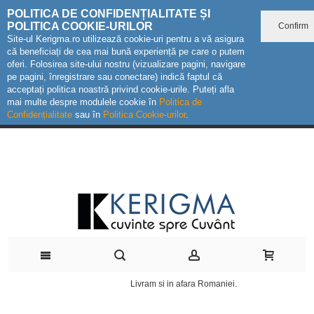
POLITICA DE CONFIDENȚIALITATE ȘI
POLITICA COOKIE-URILOR
Confirm
Site-ul Kerigma.ro utilizează cookie-uri pentru a vă asigura
că beneficiați de cea mai bună experiență pe care o putem
oferi. Folosirea site-ului nostru (vizualizare pagini, navigare
pe pagini, înregistrare sau conectare) indică faptul că
acceptați politica noastră privind cookie-urile. Puteți afla
mai multe despre modulele cookie în
Politica de
Confidențialitate
sau în
Politica Cookie-urilor
.
Livram si in afara Romaniei.