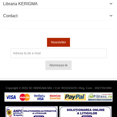
Libraria KERIGMA
Contact
Newsletter
Aboneaza-te
Copyright © 2015 SC KERIGMA SRL I CUI: RO5315476 I Reg. Com.: J05/733/1994