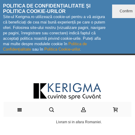
POLITICA DE CONFIDENȚIALITATE ȘI
POLITICA COOKIE-URILOR
Confirm
Site-ul Kerigma.ro utilizează cookie-uri pentru a vă asigura
că beneficiați de cea mai bună experiență pe care o putem
oferi. Folosirea site-ului nostru (vizualizare pagini, navigare
pe pagini, înregistrare sau conectare) indică faptul că
acceptați politica noastră privind cookie-urile. Puteți afla
mai multe despre modulele cookie în
Politica de
Confidențialitate
sau în
Politica Cookie-urilor
.
Livram si in afara Romaniei.