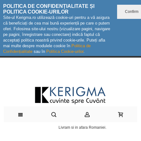
POLITICA DE CONFIDENȚIALITATE ȘI
POLITICA COOKIE-URILOR
Confirm
Site-ul Kerigma.ro utilizează cookie-uri pentru a vă asigura
că beneficiați de cea mai bună experiență pe care o putem
oferi. Folosirea site-ului nostru (vizualizare pagini, navigare
pe pagini, înregistrare sau conectare) indică faptul că
acceptați politica noastră privind cookie-urile. Puteți afla
mai multe despre modulele cookie în
Politica de
Confidențialitate
sau în
Politica Cookie-urilor
.
Livram si in afara Romaniei.