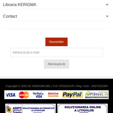
Libraria KERIGMA
Contact
Newsletter
Aboneaza-te
Copyright © 2015 SC KERIGMA SRL I CUI: RO5315476 I Reg. Com.: J05/733/1994