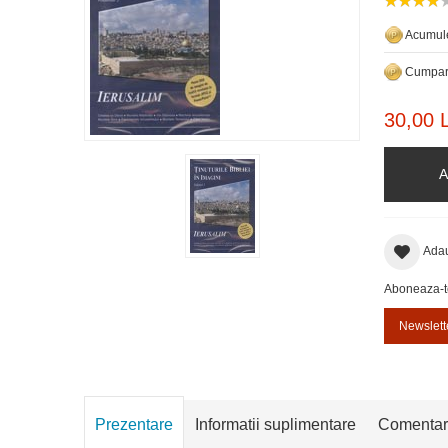
Acumule
Cumpara
30,00 L
A
Adau
Aboneaza-te 
Newslett
Prezentare
Informatii suplimentare
Comentar