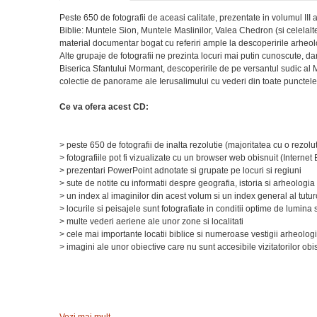
Peste 650 de fotografii de aceasi calitate, prezentate in volumul III a
Biblie: Muntele Sion, Muntele Maslinilor, Valea Chedron (si celelalte
material documentar bogat cu referiri ample la descoperirile arheo
Alte grupaje de fotografii ne prezinta locuri mai putin cunoscute, da
Biserica Sfantului Mormant, descoperirile de pe versantul sudic al M
colectie de panorame ale Ierusalimului cu vederi din toate punctele
Ce va ofera acest CD:
> peste 650 de fotografii de inalta rezolutie (majoritatea cu o rez
> fotografiile pot fi vizualizate cu un browser web obisnuit (Interne
> prezentari PowerPoint adnotate si grupate pe locuri si regiuni
> sute de notite cu informatii despre geografia, istoria si arheologia
> un index al imaginilor din acest volum si un index general al tutur
> locurile si peisajele sunt fotografiate in conditii optime de lumina s
> multe vederi aeriene ale unor zone si localitati
> cele mai importante locatii biblice si numeroase vestigii arheolog
> imagini ale unor obiective care nu sunt accesibile vizitatorilor obis
Vezi mai mult