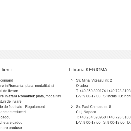
clienti
Libraria KERIGMA
 comand
Str. Mihai Viteazul nr. 2
are in Romania:
plata, modalitati si
Oradea
ri de livrare
T: +40 359 800174 I +40 728 310
are in afara Romaniei:
plata, modalitati
L-V: 9:00-17:00 I S: Inchis I D: Inch
sturi de livrare
e de fidelitate - Regulament
Str. Paul Chinezu nr. 8
ane de reduceri
Cluj-Napoca
 cadou
T: +40 264 593960 I +40 728 310
chetare cadou
L-V: 9:00-17:00 I S: 9:00-13:00 I D:
rnare produse