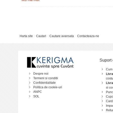
Harta site
Cautari
Cautare avansata
Contacteaza-ne
Suport 
Cum
Despre noi
Livr
Termeni si conditii
costu
Confidentialitate
Livr
Politica de cookie-uri
si co
ANPC
Punct
SOL
Cupo
Card
Impa
Retu