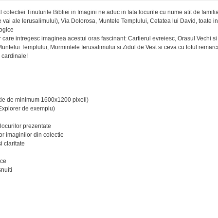
l colectiei Tinuturile Bibliei in Imagini ne aduc in fata locurile cu nume atit de famili
 vai ale Ierusalimului), Via Dolorosa, Muntele Templului, Cetatea lui David, toate in
logice
r care intregesc imaginea acestui oras fascinant: Cartierul evreiesc, Orasul Vechi si
untelui Templului, Mormintele Ierusalimului si Zidul de Vest si ceva cu totul remarca
 cardinale!
olutie de minimum 1600x1200 pixeli)
t Explorer de exemplu)
 locurilor prezentate
or imaginilor din colectie
i claritate
ice
nuiti