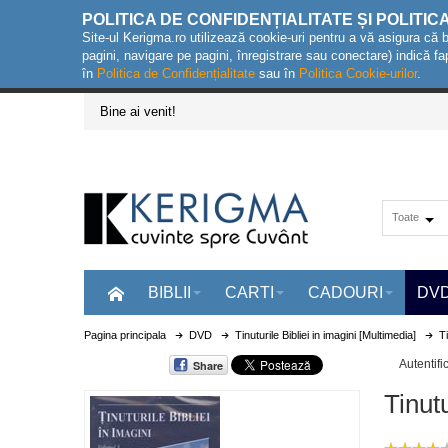
POLITICA DE CONFIDENȚIALITATE ȘI POLITIC
Site-ul Kerigma.ro utilizează cookie-uri pentru a vă asigura că 
pagini, navigare pe pagini, înregistrare sau conectare) indică fa
în
Politica de Confidențialitate
sau în
Politica Cookie-urilor
.
Bine ai venit!
Toate
BIBLII
CARTI
CADOURI
DV
Pagina principala
DVD
Tinuturile Bibliei in imagini [Multimedia]
Ti
Autentifi
Share
Tinutu