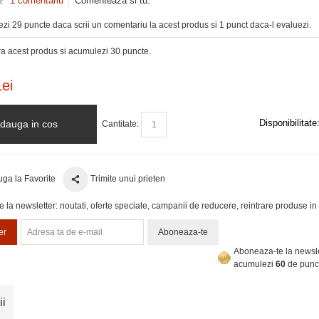
1 comentariu
Comenteaza si tu.
zi 29 puncte daca scrii un comentariu la acest produs si 1 punct daca-l evaluezi.
 acest produs si acumulezi 30 puncte.
ei
Disponibilitate
dauga in cos
Cantitate:
ga la Favorite
Trimite unui prieten
la newsletter: noutati, oferte speciale, campanii de reducere, reintrare produse in 
er
Aboneaza-te
Aboneaza-te la newsle
acumulezi
60
de punc
ii