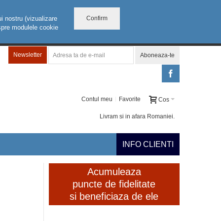
Confirm
i nostru (vizualizare
despre modulele cookie
Newsletter
Aboneaza-te
Contul meu
Favorite
Cos
Livram si in afara Romaniei.
INFO CLIENTI
Acumuleaza
puncte de fidelitate
si beneficiaza de ele