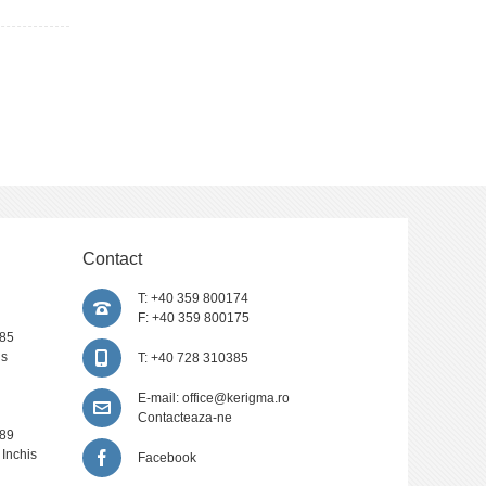
Contact
T: +40 359 800174
F: +40 359 800175
385
is
T: +40 728 310385
E-mail:
office@kerigma.ro
Contacteaza-ne
389
 Inchis
Facebook