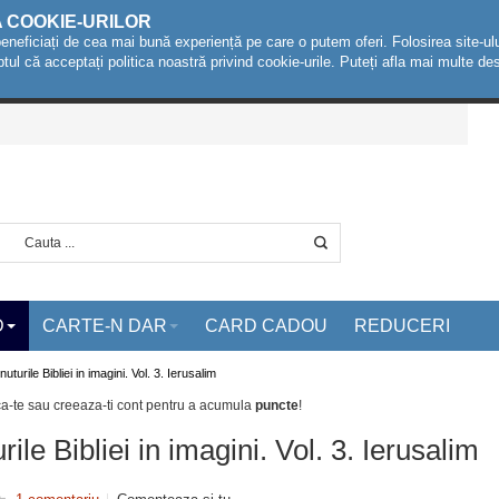
A COOKIE-URILOR
beneficiați de cea mai bună experiență pe care o putem oferi. Folosirea site-ulu
ptul că acceptați politica noastră privind cookie-urile. Puteți afla mai multe 
D
CARTE-N DAR
CARD CADOU
REDUCERI
nuturile Bibliei in imagini. Vol. 3. Ierusalim
ca-te sau creeaza-ti cont
pentru a acumula
puncte
!
rile Bibliei in imagini. Vol. 3. Ierusalim