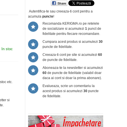
Share
Autentifica-te sau creeaza-ti cont
pentru a
acumula
puncte
!
Recomanda KERIGMA.ro pe retelele
de socializare si acumulezi
1
punct de
fidelitate pentru fiecare recomandare.
Cumpara acest produs si acumulezi
30
puncte de fidelitate.
:
In stoc
Creeaza-ti cont pe site si acumulezi
60
de puncte de fidelitate.
Aboneaza-te la newsletter si acumulezi
60
de puncte de fidelitate (valabil doar
daca ai cont si doar la prima abonare).
stoc etc.
Evalueaza, scrie un comentariu la
acest produs si acumulezi
30
puncte
de fidelitate.
tter si
te.