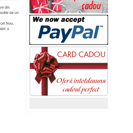
are din
sotite de un
 cel Nou,
bil: o