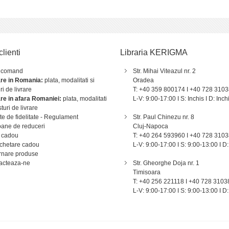
clienti
Libraria KERIGMA
 comand
Str. Mihai Viteazul nr. 2
are in Romania:
plata, modalitati si
Oradea
ri de livrare
T: +40 359 800174 I +40 728 310
are in afara Romaniei:
plata, modalitati
L-V: 9:00-17:00 I S: Inchis I D: Inch
sturi de livrare
e de fidelitate - Regulament
Str. Paul Chinezu nr. 8
ane de reduceri
Cluj-Napoca
 cadou
T: +40 264 593960 I +40 728 310
chetare cadou
L-V: 9:00-17:00 I S: 9:00-13:00 I D:
rnare produse
acteaza-ne
Str. Gheorghe Doja nr. 1
Timisoara
T: +40 256 221118 I +40 728 3103
L-V: 9:00-17:00 I S: 9:00-13:00 I D: