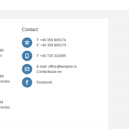
Contact
T: +40 359 800174
F: +40 359 800175
385
is
T: +40 728 310385
E-mail:
office@kerigma.ro
Contacteaza-ne
389
 Inchis
Facebook
84
 Inchis