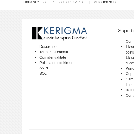
Harta site
Cautari
Cautare avansata
Contacteaza-ne
Suport 
Cum
Despre noi
Livr
Termeni si conditii
costu
Confidentialitate
Livr
Politica de cookie-uri
si co
ANPC
Punct
SOL
Cupo
Card
Impa
Retu
Cont