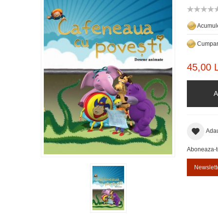
Acumule
Cumpara
45,00 L
A
Adau
Aboneaza-te 
Newslett