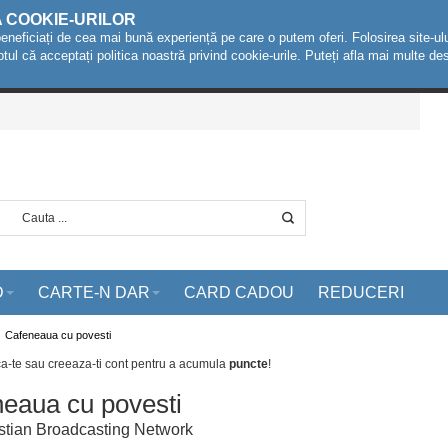
A COOKIE-URILOR
beneficiați de cea mai bună experiență pe care o putem oferi. Folosirea site-ulu
ptul că acceptați politica noastră privind cookie-urile. Puteți afla mai multe 
D
CARTE-N DAR
CARD CADOU
REDUCERI
Cafeneaua cu povesti
ca-te sau creeaza-ti cont
pentru a acumula
puncte
!
eaua cu povesti
stian Broadcasting Network