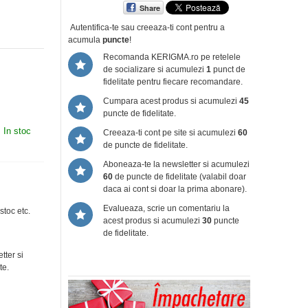
Share
Autentifica-te sau creeaza-ti cont
pentru a
acumula
puncte
!
Recomanda KERIGMA.ro pe retelele
de socializare si acumulezi
1
punct de
fidelitate pentru fiecare recomandare.
Cumpara acest produs si acumulezi
45
puncte de fidelitate.
:
In stoc
Creeaza-ti cont pe site si acumulezi
60
de puncte de fidelitate.
Aboneaza-te la newsletter si acumulezi
60
de puncte de fidelitate (valabil doar
daca ai cont si doar la prima abonare).
Evalueaza, scrie un comentariu la
stoc etc.
acest produs si acumulezi
30
puncte
de fidelitate.
tter si
te.