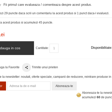
Fii primul care evalueaza / comenteaza despre acest produs.
zi 29 puncte daca scrii un comentariu la acest produs si 1 punct daca-l evaluezi.
 acest produs si acumulezi 45 puncte.
ei
Disponibilitate
dauga in cos
Cantitate:
ga la Favorite
Trimite unui prieten
la newsletter: noutati, oferte speciale, campanii de reducere, reintrare produse in 
er
Aboneaza-te
Aboneaza-te la newsle
acumulezi
60
de punc