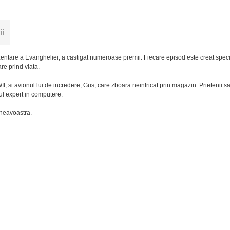
ii
ezentare a Evangheliei, a castigat numeroase premii. Fiecare episod este creat spec
are prind viata.
I, si avionul lui de incredere, Gus, care zboara neinfricat prin magazin. Prietenii sa
nul expert in computere.
mneavoastra.