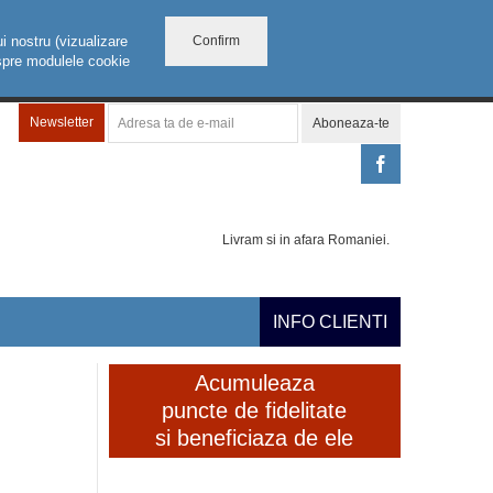
Confirm
i nostru (vizualizare
despre modulele cookie
Newsletter
Aboneaza-te
Livram si in afara Romaniei.
INFO CLIENTI
Acumuleaza
puncte de fidelitate
si beneficiaza de ele