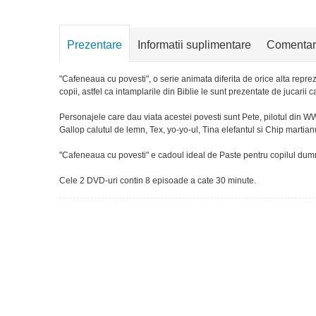
Prezentare
Informatii suplimentare
Comentar
"Cafeneaua cu povesti", o serie animata diferita de orice alta repr
copii, astfel ca intamplarile din Biblie le sunt prezentate de jucarii c
Personajele care dau viata acestei povesti sunt Pete, pilotul din WWI
Gallop calutul de lemn, Tex, yo-yo-ul, Tina elefantul si Chip martia
"Cafeneaua cu povesti" e cadoul ideal de Paste pentru copilul du
Cele 2 DVD-uri contin 8 episoade a cate 30 minute.