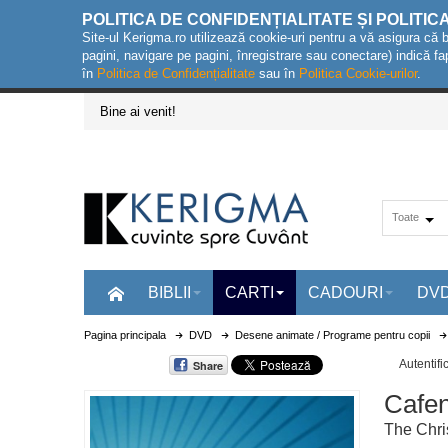
POLITICA DE CONFIDENȚIALITATE ȘI POLITIC
Site-ul Kerigma.ro utilizează cookie-uri pentru a vă asigura că 
pagini, navigare pe pagini, înregistrare sau conectare) indică fa
în
Politica de Confidențialitate
sau în
Politica Cookie-urilor
.
Bine ai venit!
Toate
BIBLII
CARTI
CADOURI
DV
Pagina principala
DVD
Desene animate / Programe pentru copii
Autentifi
Share
Cafen
The Chri