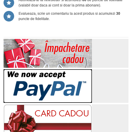
Aboneaza-te la newsletter si acumulezi
60
de puncte de fidelitate
(valabil doar daca ai cont si doar la prima abonare).
Evalueaza, scrie un comentariu la acest produs si acumulezi
30
puncte de fidelitate.