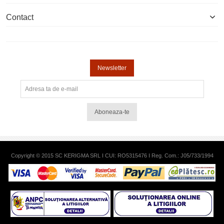
Contact
Newsletter
Aboneaza-te
Copyright © 2015 SC KERIGMA SRL I CUI: RO5315476 I Reg. Com.: J05/733/1994