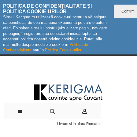
POLITICA DE CONFIDENȚIALITATE ȘI
POLITICA COOKIE-URILOR
Confirm
Site-ul Kerigma.ro utilizează cookie-uri pentru a vă asigura
că beneficiați de cea mai bună experiență pe care o putem
oferi. Folosirea site-ului nostru (vizualizare pagini, navigare
pe pagini, înregistrare sau conectare) indică faptul că
acceptați politica noastră privind cookie-urile. Puteți afla
mai multe despre modulele cookie în
Politica de
Confidențialitate
sau în
Politica Cookie-urilor
.
Livram si in afara Romaniei.