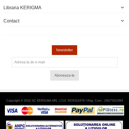
Libraria KERIGMA
Contact
Newsletter
Aboneaza-te
Copyright © 2015 SC KERIGMA SRL I CUI: RO5315476 I Reg. Com.: J05/733/1994