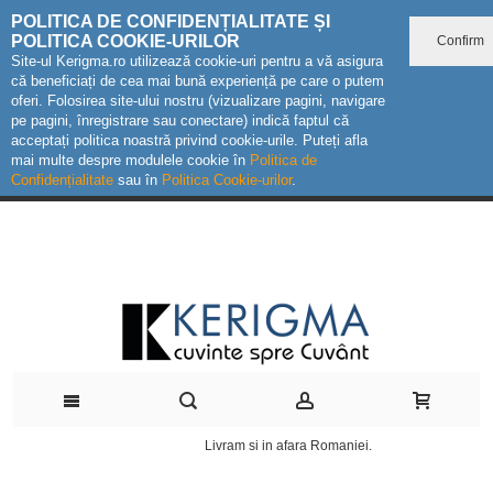
POLITICA DE CONFIDENȚIALITATE ȘI
POLITICA COOKIE-URILOR
Confirm
Site-ul Kerigma.ro utilizează cookie-uri pentru a vă asigura
că beneficiați de cea mai bună experiență pe care o putem
oferi. Folosirea site-ului nostru (vizualizare pagini, navigare
pe pagini, înregistrare sau conectare) indică faptul că
acceptați politica noastră privind cookie-urile. Puteți afla
mai multe despre modulele cookie în
Politica de
Confidențialitate
sau în
Politica Cookie-urilor
.
Livram si in afara Romaniei.