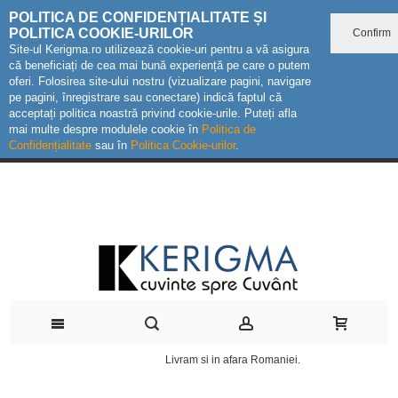
POLITICA DE CONFIDENȚIALITATE ȘI
POLITICA COOKIE-URILOR
Confirm
Site-ul Kerigma.ro utilizează cookie-uri pentru a vă asigura
că beneficiați de cea mai bună experiență pe care o putem
oferi. Folosirea site-ului nostru (vizualizare pagini, navigare
pe pagini, înregistrare sau conectare) indică faptul că
acceptați politica noastră privind cookie-urile. Puteți afla
mai multe despre modulele cookie în
Politica de
Confidențialitate
sau în
Politica Cookie-urilor
.
Livram si in afara Romaniei.