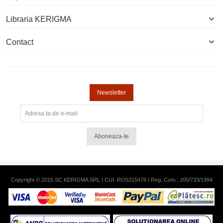
Libraria KERIGMA
Contact
Newsletter
Aboneaza-te
Copyright © 2015 SC KERIGMA SRL I CUI: RO5315476 I Reg. Com.: J05/733/1994