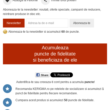
Adauga la Favorite
Trimite unui prieten
Aboneaza-te la newsletter: noutati, oferte speciale, campanii de reducere,
reintrare produse in stoc etc.
Newsletter
Aboneaza-te
Aboneaza-te la newsletter si acumulezi
60
de puncte.
Acumuleaza
puncte de fidelitate
si beneficiaza de ele
Share
Autentifica-te sau creeaza-ti cont
pentru a acumula
puncte
!
Recomanda KERIGMA.ro pe retelele de socializare si acumulezi
1
punct de fidelitate pentru fiecare recomandare.
Cumpara acest produs si acumulezi
50
puncte de fidelitate.