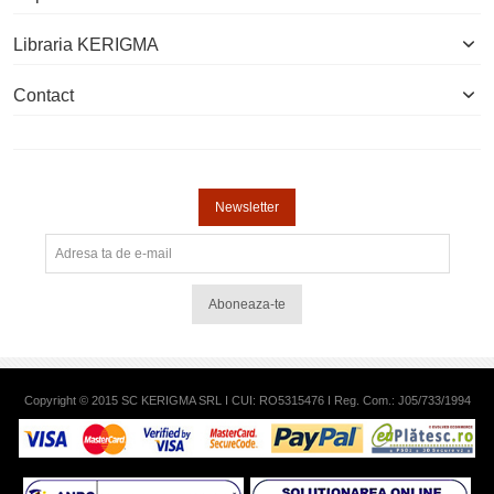
Libraria KERIGMA
Contact
Newsletter
Aboneaza-te
Copyright © 2015 SC KERIGMA SRL I CUI: RO5315476 I Reg. Com.: J05/733/1994