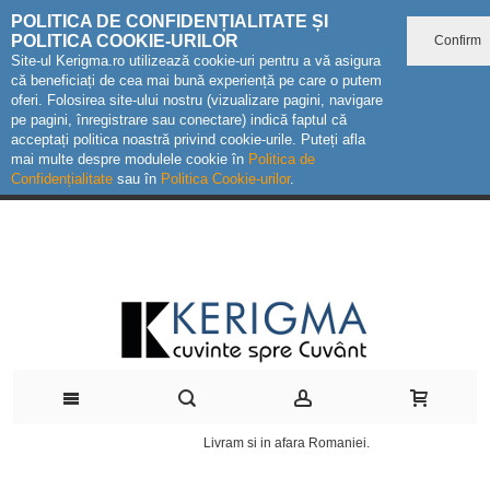
POLITICA DE CONFIDENȚIALITATE ȘI
POLITICA COOKIE-URILOR
Confirm
Site-ul Kerigma.ro utilizează cookie-uri pentru a vă asigura
că beneficiați de cea mai bună experiență pe care o putem
oferi. Folosirea site-ului nostru (vizualizare pagini, navigare
pe pagini, înregistrare sau conectare) indică faptul că
acceptați politica noastră privind cookie-urile. Puteți afla
mai multe despre modulele cookie în
Politica de
Confidențialitate
sau în
Politica Cookie-urilor
.
Livram si in afara Romaniei.