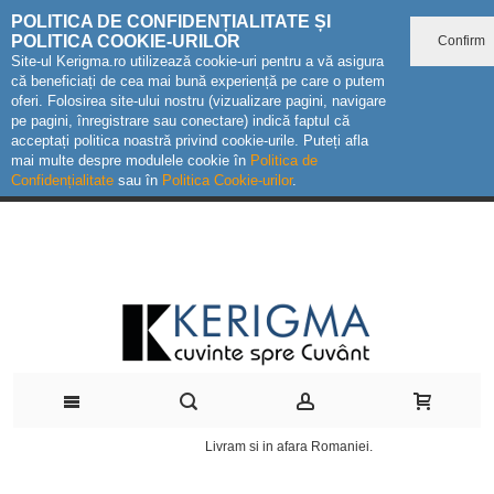
POLITICA DE CONFIDENȚIALITATE ȘI
POLITICA COOKIE-URILOR
Confirm
Site-ul Kerigma.ro utilizează cookie-uri pentru a vă asigura
că beneficiați de cea mai bună experiență pe care o putem
oferi. Folosirea site-ului nostru (vizualizare pagini, navigare
pe pagini, înregistrare sau conectare) indică faptul că
acceptați politica noastră privind cookie-urile. Puteți afla
mai multe despre modulele cookie în
Politica de
Confidențialitate
sau în
Politica Cookie-urilor
.
Livram si in afara Romaniei.