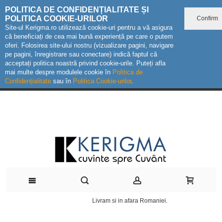
POLITICA DE CONFIDENȚIALITATE ȘI
POLITICA COOKIE-URILOR
Confirm
Site-ul Kerigma.ro utilizează cookie-uri pentru a vă asigura
că beneficiați de cea mai bună experiență pe care o putem
oferi. Folosirea site-ului nostru (vizualizare pagini, navigare
pe pagini, înregistrare sau conectare) indică faptul că
acceptați politica noastră privind cookie-urile. Puteți afla
mai multe despre modulele cookie în
Politica de
Confidențialitate
sau în
Politica Cookie-urilor
.
Livram si in afara Romaniei.