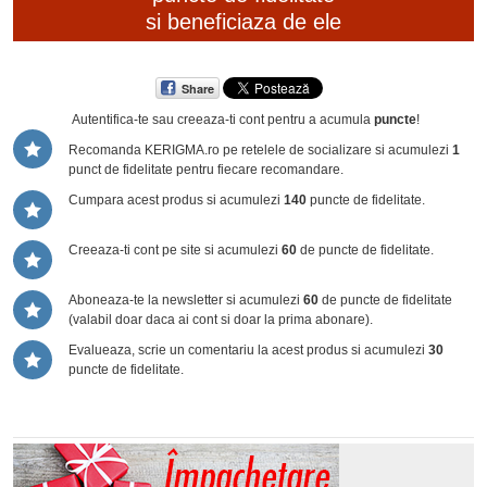
si beneficiaza de ele
Share
Autentifica-te sau creeaza-ti cont
pentru a acumula
puncte
!
Recomanda KERIGMA.ro pe retelele de socializare si acumulezi
1
punct de fidelitate pentru fiecare recomandare.
Cumpara acest produs si acumulezi
140
puncte de fidelitate.
Creeaza-ti cont pe site si acumulezi
60
de puncte de fidelitate.
Aboneaza-te la newsletter si acumulezi
60
de puncte de fidelitate
(valabil doar daca ai cont si doar la prima abonare).
Evalueaza, scrie un comentariu la acest produs si acumulezi
30
puncte de fidelitate.