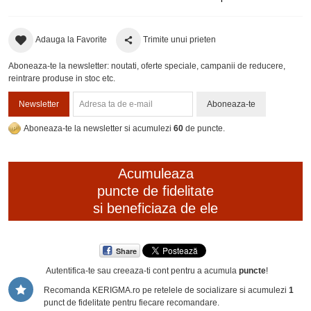
Adauga la Favorite
Trimite unui prieten
Aboneaza-te la newsletter: noutati, oferte speciale, campanii de reducere,
reintrare produse in stoc etc.
Newsletter
Aboneaza-te
Aboneaza-te la newsletter si acumulezi
60
de puncte.
Acumuleaza
puncte de fidelitate
si beneficiaza de ele
Share
Autentifica-te sau creeaza-ti cont
pentru a acumula
puncte
!
Recomanda KERIGMA.ro pe retelele de socializare si acumulezi
1
punct de fidelitate pentru fiecare recomandare.