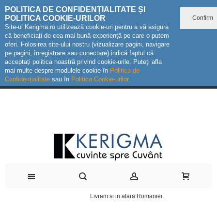
POLITICA DE CONFIDENȚIALITATE ȘI
POLITICA COOKIE-URILOR
Confirm
Site-ul Kerigma.ro utilizează cookie-uri pentru a vă asigura
că beneficiați de cea mai bună experiență pe care o putem
oferi. Folosirea site-ului nostru (vizualizare pagini, navigare
pe pagini, înregistrare sau conectare) indică faptul că
acceptați politica noastră privind cookie-urile. Puteți afla
mai multe despre modulele cookie în
Politica de
Confidențialitate
sau în
Politica Cookie-urilor
.
Livram si in afara Romaniei.