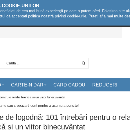
A COOKIE-URILOR
beneficiați de cea mai bună experiență pe care o putem oferi. Folosirea site-ulu
ptul că acceptați politica noastră privind cookie-urile. Puteți afla mai multe 
D
CARTE-N DAR
CARD CADOU
REDUCERI
entru o relație trainică și un viitor binecuvântat
ca-te sau creeaza-ti cont
pentru a acumula
puncte
!
te de logodnă: 101 întrebări pentru o rela
că și un viitor binecuvântat