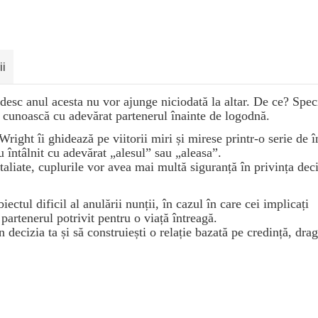
ii
desc anul acesta nu vor ajunge niciodată la altar. De ce? Speci
i cunoască cu adevărat partenerul înainte de logodnă.
right îi ghidează pe viitorii miri și mirese printr-o serie de î
 întâlnit cu adevărat „alesul” sau „aleasa”.
aliate, cuplurile vor avea mai multă siguranță în privința deci
tul dificil al anulării nunții, în cazul în care cei implicați
partenerul potrivit pentru o viață întreagă.
 decizia ta și să construiești o relație bazată pe credință, dra