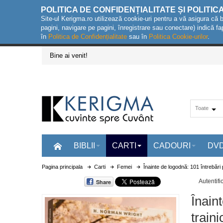
POLITICA DE CONFIDENȚIALITATE ȘI POLITIC
Site-ul Kerigma.ro utilizează cookie-uri pentru a vă asigura că 
pagini, navigare pe pagini, înregistrare sau conectare) indică fa
în
Politica de Confidențialitate
sau în
Politica Cookie-urilor
.
Bine ai venit!
Toate
BIBLII
CARTI
CADOURI
DV
Pagina principala
Carti
Femei
Înainte de logodnă: 101 întrebări p
Autentifi
Share
Înain
traini