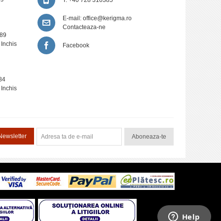
i de
E-mail:
office@kerigma.ro
Contacteaza-ne
389
efing”. A
 Inchis
Facebook
anizarea
84
 Inchis
Newsletter
Aboneaza-te
aplain
de
i în
efing. O
au au