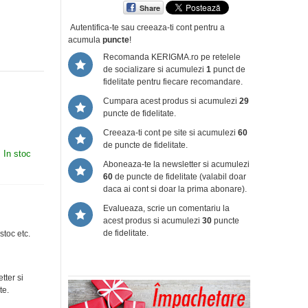
Share
Autentifica-te sau creeaza-ti cont
pentru a
acumula
puncte
!
Recomanda KERIGMA.ro pe retelele
de socializare si acumulezi
1
punct de
fidelitate pentru fiecare recomandare.
Cumpara acest produs si acumulezi
29
puncte de fidelitate.
Creeaza-ti cont pe site si acumulezi
60
de puncte de fidelitate.
:
In stoc
Aboneaza-te la newsletter si acumulezi
60
de puncte de fidelitate (valabil doar
daca ai cont si doar la prima abonare).
Evalueaza, scrie un comentariu la
acest produs si acumulezi
30
puncte
de fidelitate.
stoc etc.
tter si
te.