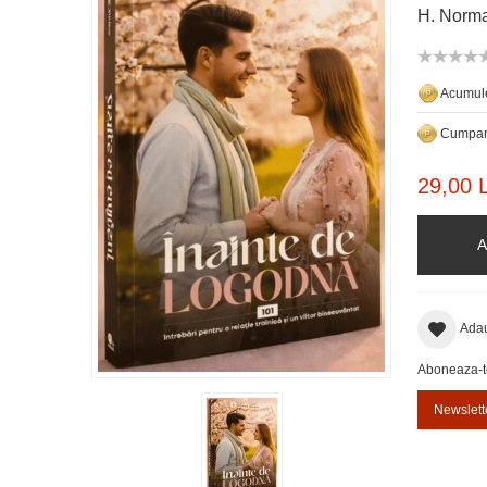
H. Norma
Acumule
Cumpara
29,00 L
A
Adau
Aboneaza-te 
Newslett