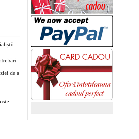
aliștii
ntrebări
ziei de a
goste