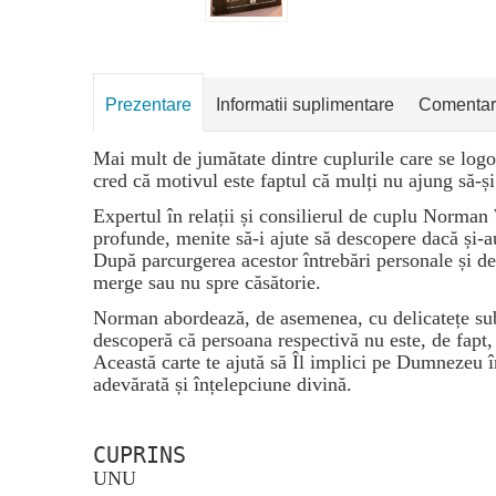
Prezentare
Informatii suplimentare
Comentar
Mai mult de jumătate dintre cuplurile care se logo
cred că motivul este faptul că mulți nu ajung să-ș
Expertul în relații și consilierul de cuplu Norman W
profunde, menite să-i ajute să descopere dacă și-au
După parcurgerea acestor întrebări personale și det
merge sau nu spre căsătorie.
Norman abordează, de asemenea, cu delicatețe subiec
descoperă că persoana respectivă nu este, de fapt, 
Această carte te ajută să Îl implici pe Dumnezeu în
adevărată și înțelepciune divină.
CUPRINS
UNU