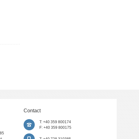
 de
asociat
ui de
izeci de
rsity
Contact
i,
T: +40 359 800174
rauma
F: +40 359 800175
385
 Wright
is
T: +40 728 310385