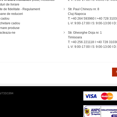
 premaritală în întreaga țară. A susținut seminare despre
sturi de livrare
onsiliere în traumă și criză, precum și îmbogățirea relație
e de fidelitate - Regulament
Str. Paul Chinezu nr. 8
ane de reduceri
Cluj-Napoca
 cadou
T: +40 264 593960 I +40 728 310
, precum și pe intervențiile de tip „critical incident debri
chetare cadou
L-V: 9:00-17:00 I S: 9:00-13:00 I D:
onale despre pierdere, criză și traumă, precum și la org
rnare produse
iu. A fost Specialist Certificat în Traumă, Traumatolog
acteaza-ne
Str. Gheorghe Doja nr. 1
ma After Grief.
Timisoara
T: +40 256 221118 I +40 728 3103
fesionale:
L-V: 9:00-17:00 I S: 9:00-13:00 I D:
hristian Counselors
Marriage and Family Therapist
entru diverse departamente de sănătate, pentru Victim Ch
sociale pentru protecția copilului, spitale și organizații 
5/733/1994
iefing după decese subite în diferite instituții, precum ș
A fost coordonator clinic al echipelor de debriefing ale
 călătorit de cinci ori la New York după atacurile din 11
după doliu la nivel regional, precum și sesiuni de debri
rul cu părinții copiilor sau adolescenților care au murit s