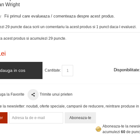
n Wright
Fii primul care evalueaza / comenteaza despre acest produs.
zi 29 puncte daca scrii un comentariu la acest produs si 1 punct daca-l evaluezi.
 acest produs si acumulezi 29 puncte.
ei
Disponibilitate
dauga in cos
Cantitate:
ga la Favorite
Trimite unui prieten
la newsletter: noutati, oferte speciale, campanii de reducere, reintrare produse in 
er
Aboneaza-te
Aboneaza-te la newsle
acumulezi
60
de punc