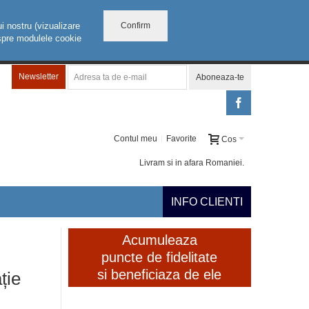
Confirm
i nostru (vizualizare
despre modulele cookie
Newsletter
Aboneaza-te
Contul meu
Favorite
Cos
Livram si in afara Romaniei.
INFO CLIENTI
Acumuleaza
puncte de fidelitate
si beneficiaza de ele
ție