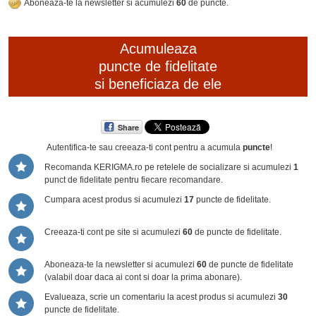
Aboneaza-te la newsletter si acumulezi
60
de puncte.
Acumuleaza
puncte de fidelitate
si beneficiaza de ele
Share
Autentifica-te sau creeaza-ti cont
pentru a acumula
puncte
!
Recomanda KERIGMA.ro pe retelele de socializare si acumulezi
1
punct de fidelitate pentru fiecare recomandare.
Cumpara acest produs si acumulezi
17
puncte de fidelitate.
Creeaza-ti cont pe site si acumulezi
60
de puncte de fidelitate.
Aboneaza-te la newsletter si acumulezi
60
de puncte de fidelitate
(valabil doar daca ai cont si doar la prima abonare).
Evalueaza, scrie un comentariu la acest produs si acumulezi
30
puncte de fidelitate.