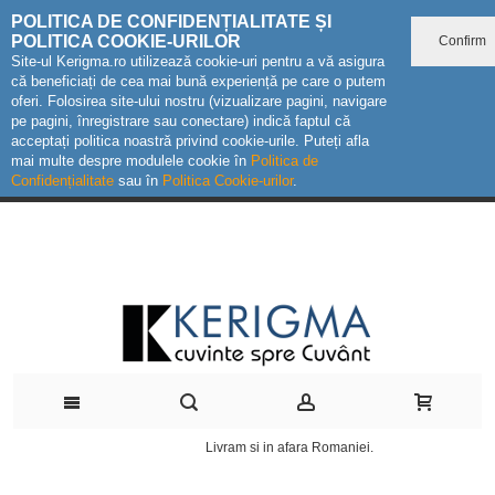
POLITICA DE CONFIDENȚIALITATE ȘI
POLITICA COOKIE-URILOR
Confirm
Site-ul Kerigma.ro utilizează cookie-uri pentru a vă asigura
că beneficiați de cea mai bună experiență pe care o putem
oferi. Folosirea site-ului nostru (vizualizare pagini, navigare
pe pagini, înregistrare sau conectare) indică faptul că
acceptați politica noastră privind cookie-urile. Puteți afla
mai multe despre modulele cookie în
Politica de
Confidențialitate
sau în
Politica Cookie-urilor
.
Livram si in afara Romaniei.