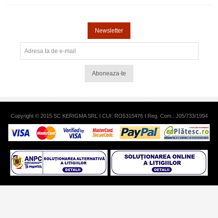
Newsletter
Aboneaza-te
Copyright © 2015 SC KERIGMA SRL I CUI: RO5315476 I Reg. Com.: J05/733/1994