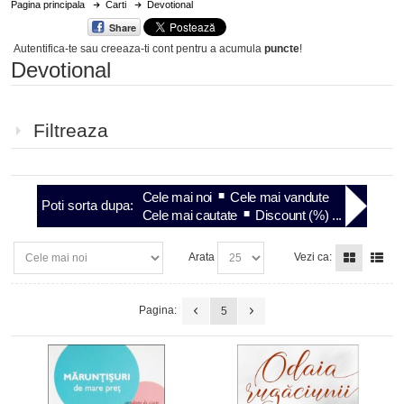
Pagina principala
Carti
Devotional
Share
Autentifica-te sau creeaza-ti cont
pentru a acumula
puncte
!
Devotional
Filtreaza
Cele mai noi
Cele mai vandute
Poti sorta dupa:
Cele mai cautate
Discount (%) ...
Arata
Vezi ca:
Pagina:
5