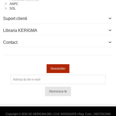
ANPC
SOL
Suport clienti
Libraria KERIGMA
Contact
Newsletter
Aboneaza-te
Copyright © 2015 SC KERIGMA SRL I CUI: RO5315476 I Reg. Com.: J05/733/1994