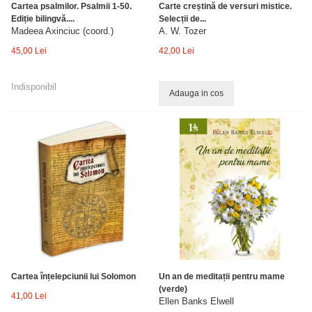
Cartea psalmilor. Psalmii 1-50.
Carte creștină de versuri mistice.
Ediție bilingvă....
Selecții de...
Madeea Axinciuc (coord.)
A. W. Tozer
45,00 Lei
42,00 Lei
Indisponibil
Adauga in cos
Cartea înțelepciunii lui Solomon
Un an de meditații pentru mame
(verde)
41,00 Lei
Ellen Banks Elwell