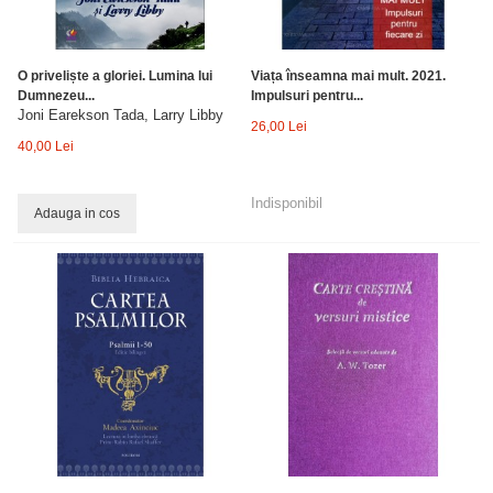
O priveliște a gloriei. Lumina lui
Viața înseamna mai mult. 2021.
Dumnezeu...
Impulsuri pentru...
Joni Earekson Tada, Larry Libby
26,00 Lei
40,00 Lei
Indisponibil
Adauga in cos