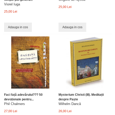
Viorel Iuga
25,00 Lei
25,00 Lei
Adauga in cos
Adauga in cos
Faci față adevărului??? 50
Mysterium Christi (III). Meditații
devoționale pentru...
despre Paște
Phil Chalmers
Wilhelm Dancă
27,00 Lei
26,00 Lei