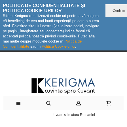
POLITICA DE CONFIDENȚIALITATE ȘI
POLITICA COOKIE-URILOR
Confirm
Site-ul Kerigma.ro utilizează cookie-uri pentru a vă asigura
că beneficiați de cea mai bună experiență pe care o putem
oferi. Folosirea site-ului nostru (vizualizare pagini, navigare
pe pagini, înregistrare sau conectare) indică faptul că
acceptați politica noastră privind cookie-urile. Puteți afla
mai multe despre modulele cookie în
Politica de
Confidențialitate
sau în
Politica Cookie-urilor
.
Livram si in afara Romaniei.