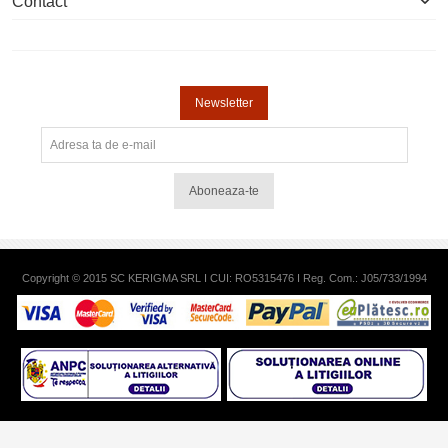
Contact
Newsletter
Aboneaza-te
Copyright © 2015 SC KERIGMA SRL I CUI: RO5315476 I Reg. Com.: J05/733/1994