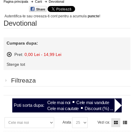
Pagina principala
Carti
Devotional
Share
Autentifica-te sau creeaza-ti cont
pentru a acumula
puncte
!
Devotional
Cumpara dupa:
Pret:
0,00 Lei - 14,99 Lei
Sterge
Sterge tot
acest
articol
Filtreaza
Cele mai noi
Cele mai vandute
Poti sorta dupa:
Cele mai cautate
Discount (%) ...
Arata
Vezi ca: