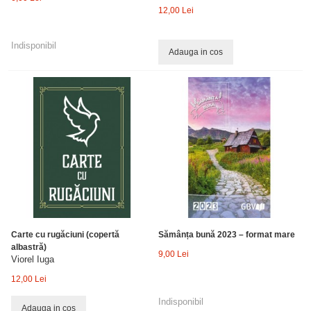
12,00 Lei
Indisponibil
Adauga in cos
Carte cu rugăciuni (copertă
Sămânța bună 2023 – format mare
albastră)
9,00 Lei
Viorel Iuga
12,00 Lei
Indisponibil
Adauga in cos