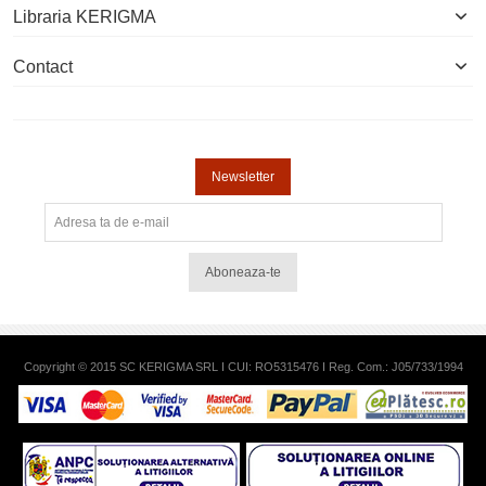
Libraria KERIGMA
Contact
Newsletter
Aboneaza-te
Copyright © 2015 SC KERIGMA SRL I CUI: RO5315476 I Reg. Com.: J05/733/1994