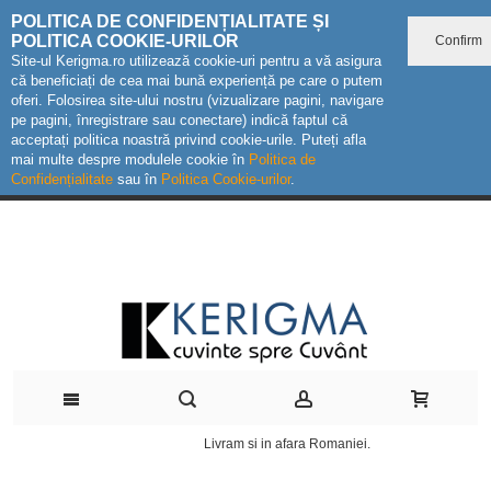
POLITICA DE CONFIDENȚIALITATE ȘI
POLITICA COOKIE-URILOR
Confirm
Site-ul Kerigma.ro utilizează cookie-uri pentru a vă asigura
că beneficiați de cea mai bună experiență pe care o putem
oferi. Folosirea site-ului nostru (vizualizare pagini, navigare
pe pagini, înregistrare sau conectare) indică faptul că
acceptați politica noastră privind cookie-urile. Puteți afla
mai multe despre modulele cookie în
Politica de
Confidențialitate
sau în
Politica Cookie-urilor
.
Livram si in afara Romaniei.