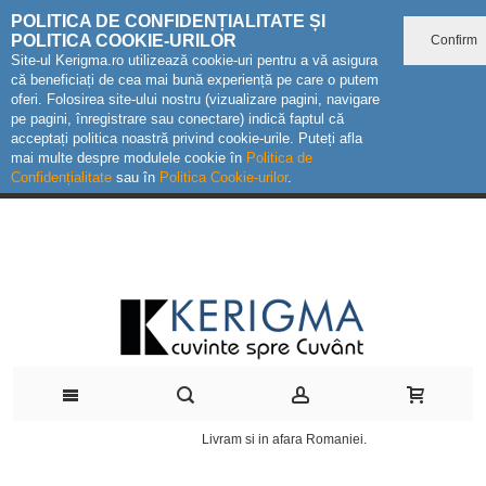
POLITICA DE CONFIDENȚIALITATE ȘI
POLITICA COOKIE-URILOR
Confirm
Site-ul Kerigma.ro utilizează cookie-uri pentru a vă asigura
că beneficiați de cea mai bună experiență pe care o putem
oferi. Folosirea site-ului nostru (vizualizare pagini, navigare
pe pagini, înregistrare sau conectare) indică faptul că
acceptați politica noastră privind cookie-urile. Puteți afla
mai multe despre modulele cookie în
Politica de
Confidențialitate
sau în
Politica Cookie-urilor
.
Livram si in afara Romaniei.