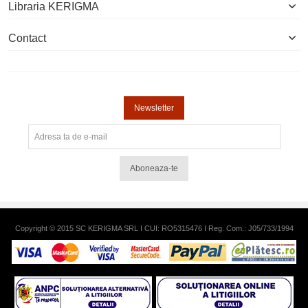
Libraria KERIGMA
Contact
Newsletter
Aboneaza-te
Copyright © 2015 SC KERIGMA SRL I CUI: RO5315476 I Reg. Com.: J05/733/1994