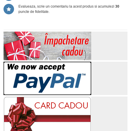
Evalueaza, scrie un comentariu la acest produs si acumulezi
30
puncte de fidelitate.