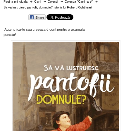
Pagina principala
Carti
Colectii
Colectia "Carti rare"
Sa va lustruiesc pantofii, domnule? Istoria lui Robert Rightheart
Share
Autentifica-te sau creeaza-ti cont
pentru a acumula
puncte
!