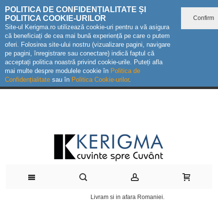
POLITICA DE CONFIDENȚIALITATE ȘI
POLITICA COOKIE-URILOR
Confirm
Site-ul Kerigma.ro utilizează cookie-uri pentru a vă asigura
că beneficiați de cea mai bună experiență pe care o putem
oferi. Folosirea site-ului nostru (vizualizare pagini, navigare
pe pagini, înregistrare sau conectare) indică faptul că
acceptați politica noastră privind cookie-urile. Puteți afla
mai multe despre modulele cookie în
Politica de
Confidențialitate
sau în
Politica Cookie-urilor
.
Livram si in afara Romaniei.