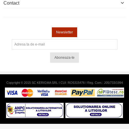
Contact
Newsletter
Aboneaza-te
Copyright © 2015 SC KERIGMA SRL I CUI: RO5315476 I Reg. Com.: J05/733/1994