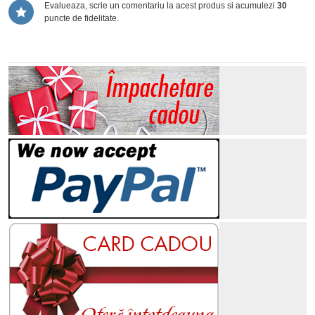
Evalueaza, scrie un comentariu la acest produs si acumulezi
30
puncte de fidelitate.