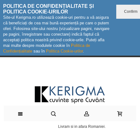
POLITICA DE CONFIDENȚIALITATE ȘI
POLITICA COOKIE-URILOR
Confirm
Site-ul Kerigma.ro utilizează cookie-uri pentru a vă asigura
că beneficiați de cea mai bună experiență pe care o putem
oferi. Folosirea site-ului nostru (vizualizare pagini, navigare
pe pagini, înregistrare sau conectare) indică faptul că
acceptați politica noastră privind cookie-urile. Puteți afla
mai multe despre modulele cookie în
Politica de
Confidențialitate
sau în
Politica Cookie-urilor
.
Livram si in afara Romaniei.