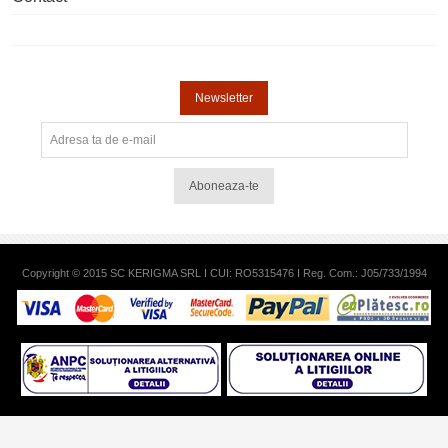
Newsletter
Aboneaza-te
Copyright © 2015 SC KERIGMA SRL I CUI: RO5315476 I Reg. Com.: J05/733/1994