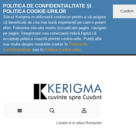
POLITICA DE CONFIDENȚIALITATE ȘI
POLITICA COOKIE-URILOR
Confirm
Site-ul Kerigma.ro utilizează cookie-uri pentru a vă asigura
că beneficiați de cea mai bună experiență pe care o putem
oferi. Folosirea site-ului nostru (vizualizare pagini, navigare
pe pagini, înregistrare sau conectare) indică faptul că
acceptați politica noastră privind cookie-urile. Puteți afla
mai multe despre modulele cookie în
Politica de
Confidențialitate
sau în
Politica Cookie-urilor
.
Livram si in afara Romaniei.