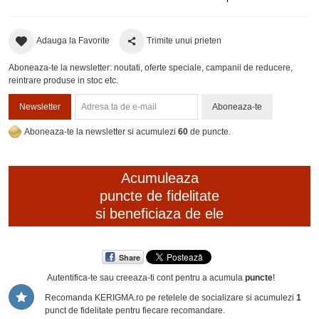
Adauga la Favorite
Trimite unui prieten
Aboneaza-te la newsletter: noutati, oferte speciale, campanii de reducere,
reintrare produse in stoc etc.
Newsletter
Aboneaza-te
Aboneaza-te la newsletter si acumulezi
60
de puncte.
Acumuleaza
puncte de fidelitate
si beneficiaza de ele
Share
Autentifica-te sau creeaza-ti cont
pentru a acumula
puncte
!
Recomanda KERIGMA.ro pe retelele de socializare si acumulezi
1
punct de fidelitate pentru fiecare recomandare.