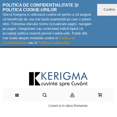
POLITICA DE CONFIDENȚIALITATE ȘI
POLITICA COOKIE-URILOR
Confirm
Site-ul Kerigma.ro utilizează cookie-uri pentru a vă asigura
că beneficiați de cea mai bună experiență pe care o putem
oferi. Folosirea site-ului nostru (vizualizare pagini, navigare
pe pagini, înregistrare sau conectare) indică faptul că
acceptați politica noastră privind cookie-urile. Puteți afla
mai multe despre modulele cookie în
Politica de
Confidențialitate
sau în
Politica Cookie-urilor
.
Livram si in afara Romaniei.