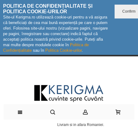
POLITICA DE CONFIDENȚIALITATE ȘI
POLITICA COOKIE-URILOR
Confirm
Site-ul Kerigma.ro utilizează cookie-uri pentru a vă asigura
că beneficiați de cea mai bună experiență pe care o putem
oferi. Folosirea site-ului nostru (vizualizare pagini, navigare
pe pagini, înregistrare sau conectare) indică faptul că
acceptați politica noastră privind cookie-urile. Puteți afla
mai multe despre modulele cookie în
Politica de
Confidențialitate
sau în
Politica Cookie-urilor
.
Livram si in afara Romaniei.