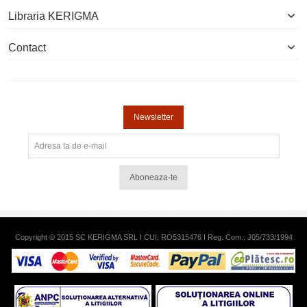
Libraria KERIGMA
Contact
Newsletter
Aboneaza-te
Copyright © 2015 SC KERIGMA SRL I CUI: RO5315476 I Reg. Com.: J05/733/1994