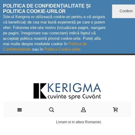
POLITICA DE CONFIDENȚIALITATE ȘI
POLITICA COOKIE-URILOR
Confirm
Site-ul Kerigma.ro utilizează cookie-uri pentru a vă asigura
că beneficiați de cea mai bună experiență pe care o putem
oferi. Folosirea site-ului nostru (vizualizare pagini, navigare
pe pagini, înregistrare sau conectare) indică faptul că
acceptați politica noastră privind cookie-urile. Puteți afla
mai multe despre modulele cookie în
Politica de
Confidențialitate
sau în
Politica Cookie-urilor
.
Livram si in afara Romaniei.